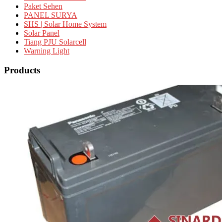
Paket Sehen
PANEL SURYA
SHS | Solar Home System
Solar Panel
Tiang PJU Solarcell
Warning Light
Products