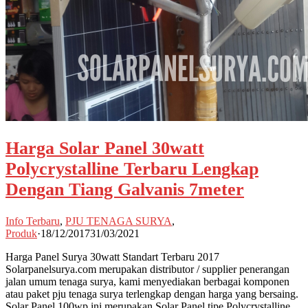
Harga Solar Panel 30watt
Polycrystalline Terbaru Lengkap
Dengan Tiang Galvanis 7meter
Info Terbaru
,
PJU TENAGA SURYA
,
Produk
·
18/12/2017
31/03/2021
Harga Panel Surya 30watt Standart Terbaru 2017
Solarpanelsurya.com merupakan distributor / supplier penerangan
jalan umum tenaga surya, kami menyediakan berbagai komponen
atau paket pju tenaga surya terlengkap dengan harga yang bersaing.
Solar Panel 100wp ini merupakan Solar Panel tipe Polycrystalline,