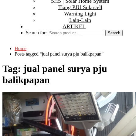
SHS | Solar Home System
Tiang PJU Solarcell
Warning Light
Lain-Lain
ARTIKEL
Search for:
Home
Posts tagged “jual panel surya pju balikpapan”
Tag:
jual panel surya pju
balikpapan