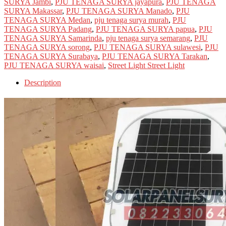
SURYA Jambi
,
PJU TENAGA SURYA jayapura
,
PJU TENAGA
SURYA Makassar
,
PJU TENAGA SURYA Manado
,
PJU
TENAGA SURYA Medan
,
pju tenaga surya murah
,
PJU
TENAGA SURYA Padang
,
PJU TENAGA SURYA papua
,
PJU
TENAGA SURYA Samarinda
,
pju tenaga surya semarang
,
PJU
TENAGA SURYA sorong
,
PJU TENAGA SURYA sulawesi
,
PJU
TENAGA SURYA Surabaya
,
PJU TENAGA SURYA Tarakan
,
PJU TENAGA SURYA waisai
,
Street Light Street Light
Description