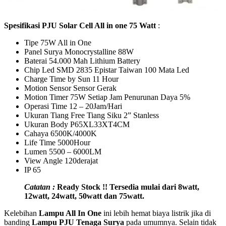
Spesifikasi PJU Solar Cell All in one 75 Watt
:
Tipe 75W All in One
Panel Surya Monocrystalline 88W
Baterai 54.000 Mah Lithium Battery
Chip Led SMD 2835 Epistar Taiwan 100 Mata Led
Charge Time by Sun 11 Hour
Motion Sensor Sensor Gerak
Motion Timer 75W Setiap Jam Penurunan Daya 5%
Operasi Time 12 – 20Jam/Hari
Ukuran Tiang Free Tiang Siku 2” Stanless
Ukuran Body P65XL33XT4CM
Cahaya 6500K/4000K
Life Time 5000Hour
Lumen 5500 – 6000LM
View Angle 120derajat
IP 65
Catatan :
Ready Stock !! Tersedia mulai dari 8watt,
12watt, 24watt, 50watt dan 75watt.
Kelebihan
Lampu All In One
ini lebih hemat biaya listrik jika di
banding
Lampu PJU Tenaga Surya
pada umumnya. Selain tidak