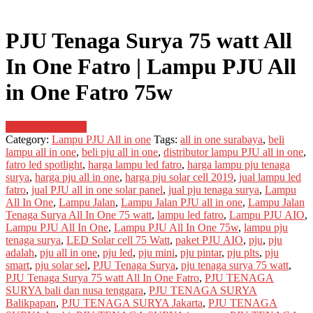
PJU Tenaga Surya 75 watt All
In One Fatro | Lampu PJU All
in One Fatro 75w
082233064332
Category:
Lampu PJU All in one
Tags:
all in one surabaya
,
beli
lampu all in one
,
beli pju all in one
,
distributor lampu PJU all in one
,
fatro led spotlight
,
harga lampu led fatro
,
harga lampu pju tenaga
surya
,
harga pju all in one
,
harga pju solar cell 2019
,
jual lampu led
fatro
,
jual PJU all in one solar panel
,
jual pju tenaga surya
,
Lampu
All In One
,
Lampu Jalan
,
Lampu Jalan PJU all in one
,
Lampu Jalan
Tenaga Surya All In One 75 watt
,
lampu led fatro
,
Lampu PJU AIO
,
Lampu PJU All In One
,
Lampu PJU All In One 75w
,
lampu pju
tenaga surya
,
LED Solar cell 75 Watt
,
paket PJU AIO
,
pju
,
pju
adalah
,
pju all in one
,
pju led
,
pju mini
,
pju pintar
,
pju plts
,
pju
smart
,
pju solar sel
,
PJU Tenaga Surya
,
pju tenaga surya 75 watt
,
PJU Tenaga Surya 75 watt All In One Fatro
,
PJU TENAGA
SURYA bali dan nusa tenggara
,
PJU TENAGA SURYA
Balikpapan
,
PJU TENAGA SURYA Jakarta
,
PJU TENAGA