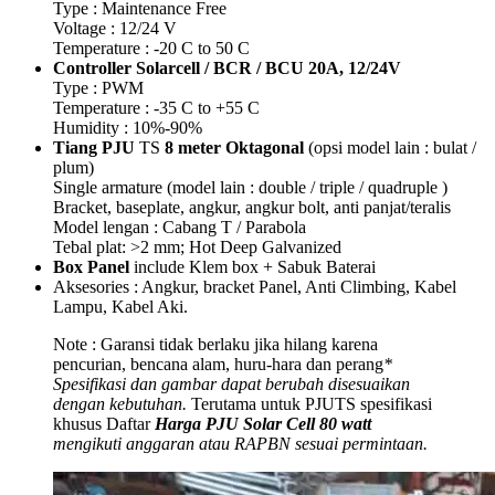
Type : Maintenance Free
Voltage : 12/24 V
Temperature : -20 C to 50 C
Controller Solarcell
/ BCR / BCU 20A, 12/24V
Type : PWM
Temperature : -35 C to +55 C
Humidity : 10%-90%
Tiang PJU
TS
8 meter Oktagonal
(opsi model lain : bulat /
plum)
Single armature (model lain : double / triple / quadruple )
Bracket, baseplate, angkur, angkur bolt, anti panjat/teralis
Model lengan : Cabang T / Parabola
Tebal plat: >2 mm; Hot Deep Galvanized
Box Panel
include Klem box + Sabuk Baterai
Aksesories : Angkur, bracket Panel, Anti Climbing, Kabel
Lampu, Kabel Aki.
Note : Garansi tidak berlaku jika hilang karena
pencurian, bencana alam, huru-hara dan perang
*
Spesifikasi dan gambar dapat berubah disesuaikan
dengan kebutuhan.
Terutama untuk PJUTS spesifikasi
khusus Daftar
Harga PJU Solar Cell 80 watt
mengikuti anggaran atau RAPBN sesuai permintaan.