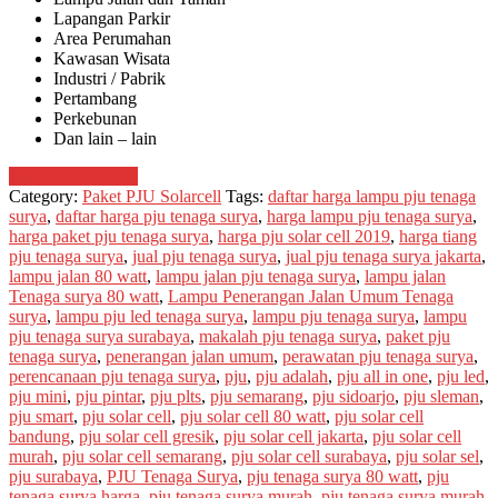
Lapangan Parkir
Area Perumahan
Kawasan Wisata
Industri / Pabrik
Pertambang
Perkebunan
Dan lain – lain
082233064332
Category:
Paket PJU Solarcell
Tags:
daftar harga lampu pju tenaga
surya
,
daftar harga pju tenaga surya
,
harga lampu pju tenaga surya
,
harga paket pju tenaga surya
,
harga pju solar cell 2019
,
harga tiang
pju tenaga surya
,
jual pju tenaga surya
,
jual pju tenaga surya jakarta
,
lampu jalan 80 watt
,
lampu jalan pju tenaga surya
,
lampu jalan
Tenaga surya 80 watt
,
Lampu Penerangan Jalan Umum Tenaga
surya
,
lampu pju led tenaga surya
,
lampu pju tenaga surya
,
lampu
pju tenaga surya surabaya
,
makalah pju tenaga surya
,
paket pju
tenaga surya
,
penerangan jalan umum
,
perawatan pju tenaga surya
,
perencanaan pju tenaga surya
,
pju
,
pju adalah
,
pju all in one
,
pju led
,
pju mini
,
pju pintar
,
pju plts
,
pju semarang
,
pju sidoarjo
,
pju sleman
,
pju smart
,
pju solar cell
,
pju solar cell 80 watt
,
pju solar cell
bandung
,
pju solar cell gresik
,
pju solar cell jakarta
,
pju solar cell
murah
,
pju solar cell semarang
,
pju solar cell surabaya
,
pju solar sel
,
pju surabaya
,
PJU Tenaga Surya
,
pju tenaga surya 80 watt
,
pju
tenaga surya harga
,
pju tenaga surya murah
,
pju tenaga surya murah