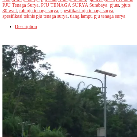
PJU Tenaga Surya
,
PJU TENAGA SURYA Surabaya
,
pjuts
,
pjuts
80 watt
,
rab pju tenaga surya
,
spesifikasi pju tenaga surya
,
spesifikasi teknis pju tenaga surya
,
tiang lampu pju tenaga surya
Description