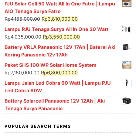
price
price
PJU Solar Cell 50 Watt All In One Fatro | Lampu
was:
is:
AIO Tenaga Surya Fatro
Rp3,900,000.00.
Rp3,700,000.00.
Original
Current
Rp
4,155,000.00
Rp
3,810,000.00
price
price
Lampu PJU Tenaga Surya All In One 20 Watt
was:
is:
Original
Current
Rp
4,035,000.00
Rp
3,550,000.00
Rp4,155,000.00.
Rp3,810,000.00.
price
price
Battery VRLA Panasonic 12V 17Ah | Baterai Aki
was:
is:
Kering Panasonic 12v 17Ah
Rp4,035,000.00.
Rp3,550,000.00.
Paket SHS 100 WP Solar Home System
Original
Current
Rp
7,150,000.00
Rp
6,800,000.00
price
price
Lampu Jalan Led Cobra 60 Watt | Lampu PJU
was:
is:
Led Cobra 60W
Rp7,150,000.00.
Rp6,800,000.00.
Battery Solarcell Panasonic 12V 12Ah | Aki
Tenaga Surya Panasonic
POPULAR SEARCH TERMS