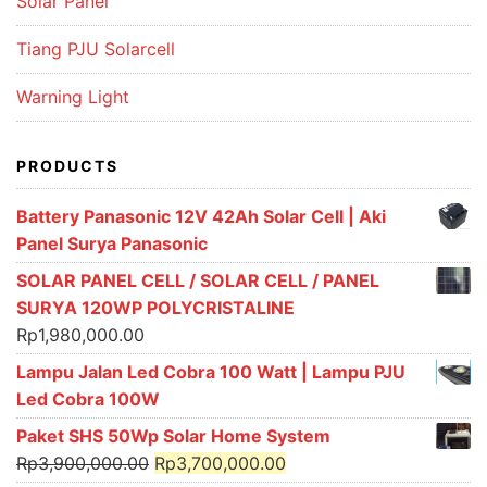
Solar Panel
Tiang PJU Solarcell
Warning Light
PRODUCTS
Battery Panasonic 12V 42Ah Solar Cell | Aki
Panel Surya Panasonic
SOLAR PANEL CELL / SOLAR CELL / PANEL
SURYA 120WP POLYCRISTALINE
Rp
1,980,000.00
Lampu Jalan Led Cobra 100 Watt | Lampu PJU
Led Cobra 100W
Paket SHS 50Wp Solar Home System
Original
Current
Rp
3,900,000.00
Rp
3,700,000.00