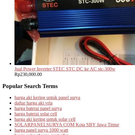
Jual Power Inverter STEC STC DC ke AC stc-300w
Rp
230,000.00
Popular Search Terms
harga aki kering untuk panel surya
daftar harga aki vrla
harga baterai panel surya
harga baterai solar cell
harga aki kering untuk solar cell
SOLARPANELSURYA COM Kota SBY Jawa Timur
harga panel surya 1000 watt