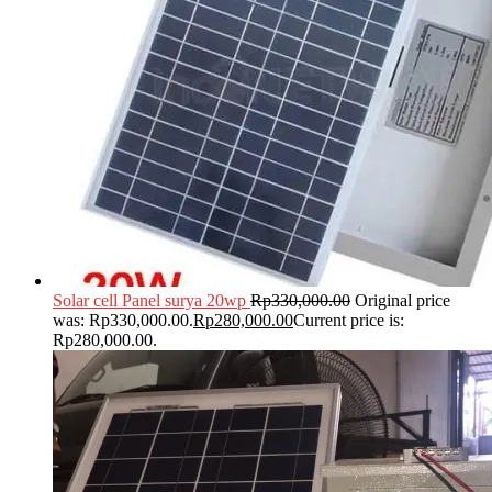
Solar cell Panel surya 20wp
Rp
330,000.00
Original price
was: Rp330,000.00.
Rp
280,000.00
Current price is:
Rp280,000.00.