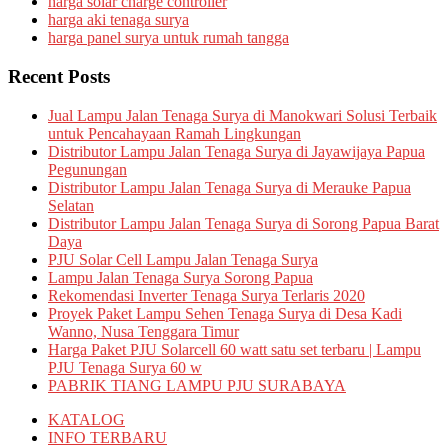
harga solar charge controller
harga aki tenaga surya
harga panel surya untuk rumah tangga
Recent Posts
Jual Lampu Jalan Tenaga Surya di Manokwari Solusi Terbaik
untuk Pencahayaan Ramah Lingkungan
Distributor Lampu Jalan Tenaga Surya di Jayawijaya Papua
Pegunungan
Distributor Lampu Jalan Tenaga Surya di Merauke Papua
Selatan
Distributor Lampu Jalan Tenaga Surya di Sorong Papua Barat
Daya
PJU Solar Cell Lampu Jalan Tenaga Surya
Lampu Jalan Tenaga Surya Sorong Papua
Rekomendasi Inverter Tenaga Surya Terlaris 2020
Proyek Paket Lampu Sehen Tenaga Surya di Desa Kadi
Wanno, Nusa Tenggara Timur
Harga Paket PJU Solarcell 60 watt satu set terbaru | Lampu
PJU Tenaga Surya 60 w
PABRIK TIANG LAMPU PJU SURABAYA
KATALOG
INFO TERBARU