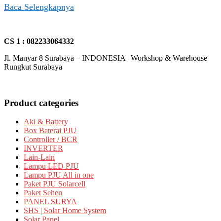
Baca Selengkapnya
CS 1 : 082233064332
Jl. Manyar 8 Surabaya – INDONESIA | Workshop & Warehouse
Rungkut Surabaya
Product categories
Aki & Battery
Box Baterai PJU
Controller / BCR
INVERTER
Lain-Lain
Lampu LED PJU
Lampu PJU All in one
Paket PJU Solarcell
Paket Sehen
PANEL SURYA
SHS | Solar Home System
Solar Panel