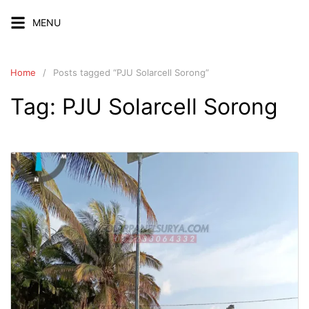
Skip
MENU
to
content
Home
Posts tagged “PJU Solarcell Sorong”
Tag:
PJU Solarcell Sorong