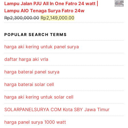
price
price
Lampu Jalan PJU All In One Fatro 24 watt |
was:
is:
Lampu AIO Tenaga Surya Fatro 24w
Rp300,000.00.
Rp250,000.00.
Original
Current
Rp
2,300,000.00
Rp
2,149,000.00
price
price
was:
is:
POPULAR SEARCH TERMS
Rp2,300,000.00.
Rp2,149,000.00.
harga aki kering untuk panel surya
daftar harga aki vrla
harga baterai panel surya
harga baterai solar cell
harga aki kering untuk solar cell
SOLARPANELSURYA COM Kota SBY Jawa Timur
harga panel surya 1000 watt