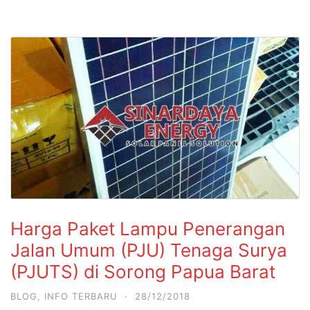
Harga Paket Lampu Penerangan
Jalan Umum (PJU) Tenaga Surya
(PJUTS) di Sorong Papua Barat
BLOG
,
INFO TERBARU
·
28/12/2018