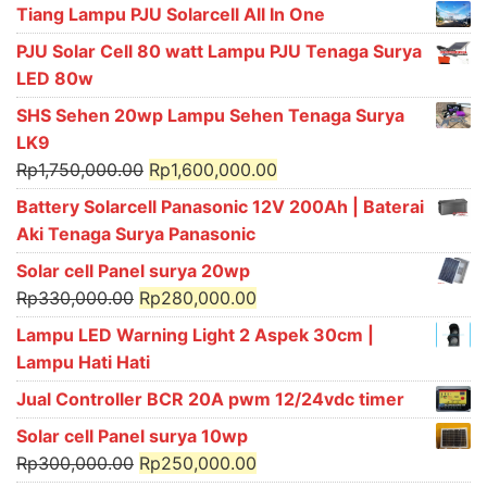
Tiang Lampu PJU Solarcell All In One
PJU Solar Cell 80 watt Lampu PJU Tenaga Surya
LED 80w
SHS Sehen 20wp Lampu Sehen Tenaga Surya
LK9
Original
Current
Rp
1,750,000.00
Rp
1,600,000.00
price
price
Battery Solarcell Panasonic 12V 200Ah | Baterai
was:
is:
Aki Tenaga Surya Panasonic
Rp1,750,000.00.
Rp1,600,000.00.
Solar cell Panel surya 20wp
Original
Current
Rp
330,000.00
Rp
280,000.00
price
price
Lampu LED Warning Light 2 Aspek 30cm |
was:
is:
Lampu Hati Hati
Rp330,000.00.
Rp280,000.00.
Jual Controller BCR 20A pwm 12/24vdc timer
Solar cell Panel surya 10wp
Original
Current
Rp
300,000.00
Rp
250,000.00