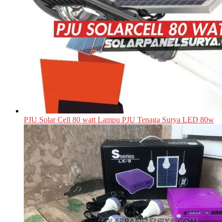
PJU Solar Cell 80 watt Lampu PJU Tenaga Surya LED 80w