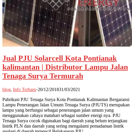
Jual PJU Solarcell Kota Pontianak
kalimantan | Distributor Lampu Jalan
Tenaga Surya Termurah
blog
,
Info Terbaru
·
20/12/2018
31/03/2021
Pabrikasi PJU Tenaga Surya Kota Pontianak Kalimantan Bergaransi
Lampu Penerangan Jalan Umum Tenaga Surya (PJUTS) merupakan
lampu yang berfungsi sebagai penerangan jalan umum yang
menggunakan cahaya matahari sebagai sumber energi nya. PJU
Tenaga Surya cocok digunakan bagi daerah yang belum terjangkau
listrik PLN dan daerah yang sering mengalami pemadaman listrik
apalagi di daerah terpencil.Belakangan PJU …