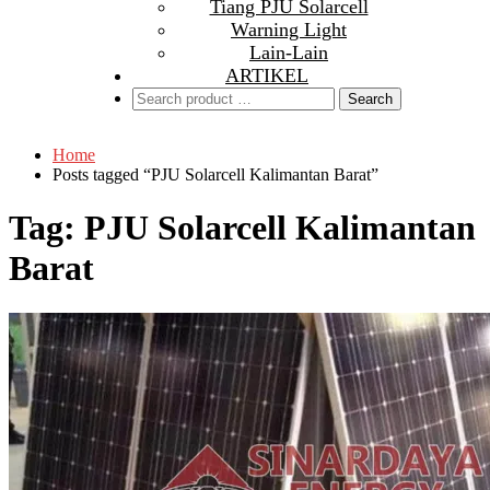
Tiang PJU Solarcell
Warning Light
Lain-Lain
ARTIKEL
Search
for:
Home
Posts tagged “PJU Solarcell Kalimantan Barat”
Tag:
PJU Solarcell Kalimantan
Barat