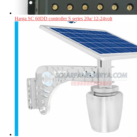
Harga SC 60DD controller S series 20a/ 12-24volt