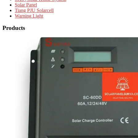
Solar Panel
Tiang PJU Solarcell
Warning Light
Products