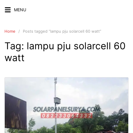
Skip
MENU
to
content
Home
Posts tagged “lampu pju solarcell 60 watt”
Tag:
lampu pju solarcell 60
watt