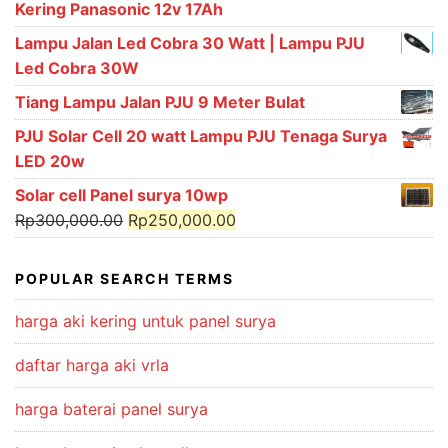
Kering Panasonic 12v 17Ah
Lampu Jalan Led Cobra 30 Watt | Lampu PJU
Led Cobra 30W
Tiang Lampu Jalan PJU 9 Meter Bulat
PJU Solar Cell 20 watt Lampu PJU Tenaga Surya
LED 20w
Solar cell Panel surya 10wp
Original
Current
Rp
300,000.00
Rp
250,000.00
price
price
was:
is:
POPULAR SEARCH TERMS
Rp300,000.00.
Rp250,000.00.
harga aki kering untuk panel surya
daftar harga aki vrla
harga baterai panel surya