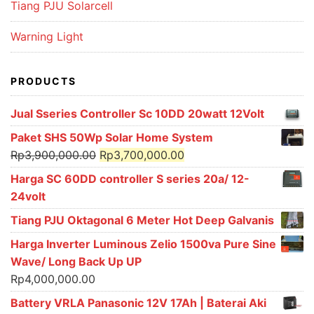
Tiang PJU Solarcell
Warning Light
PRODUCTS
Jual Sseries Controller Sc 10DD 20watt 12Volt
Paket SHS 50Wp Solar Home System
Original
Current
Rp
3,900,000.00
Rp
3,700,000.00
price
price
Harga SC 60DD controller S series 20a/ 12-
was:
is:
24volt
Rp3,900,000.00.
Rp3,700,000.00.
Tiang PJU Oktagonal 6 Meter Hot Deep Galvanis
Harga Inverter Luminous Zelio 1500va Pure Sine
Wave/ Long Back Up UP
Rp
4,000,000.00
Battery VRLA Panasonic 12V 17Ah | Baterai Aki