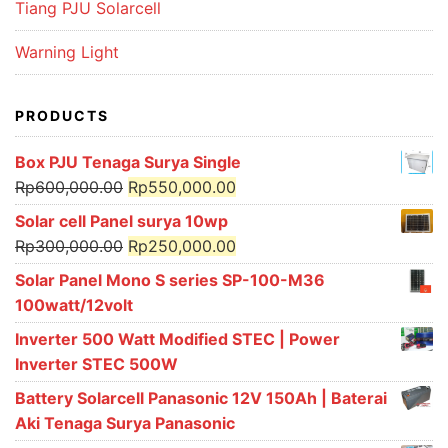
Tiang PJU Solarcell
Warning Light
PRODUCTS
Box PJU Tenaga Surya Single
Original
Current
Rp
600,000.00
Rp
550,000.00
price
price
Solar cell Panel surya 10wp
was:
is:
Original
Current
Rp
300,000.00
Rp
250,000.00
Rp600,000.00.
Rp550,000.00.
price
price
Solar Panel Mono S series SP-100-M36
was:
is:
100watt/12volt
Rp300,000.00.
Rp250,000.00.
Inverter 500 Watt Modified STEC | Power
Inverter STEC 500W
Battery Solarcell Panasonic 12V 150Ah | Baterai
Aki Tenaga Surya Panasonic