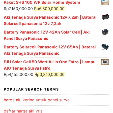
Paket SHS 100 WP Solar Home System
Original
Current
Rp
7,150,000.00
Rp
6,800,000.00
price
price
Aki Tenaga Surya Panasonic 12v 7,2ah | Baterai
was:
is:
Solarcell panasonic 12v 7,2ah
Rp7,150,000.00.
Rp6,800,000.00.
Battery Panasonic 12V 42Ah Solar Cell | Aki
Panel Surya Panasonic
Battery Solarcell Panasonic 12V 65Ah | Baterai
Aki Tenaga Surya Panasonic
PJU Solar Cell 50 Watt All In One Fatro | Lampu
AIO Tenaga Surya Fatro
Original
Current
Rp
4,155,000.00
Rp
3,810,000.00
price
price
was:
is:
POPULAR SEARCH TERMS
Rp4,155,000.00.
Rp3,810,000.00.
harga aki kering untuk panel surya
daftar harga aki vrla