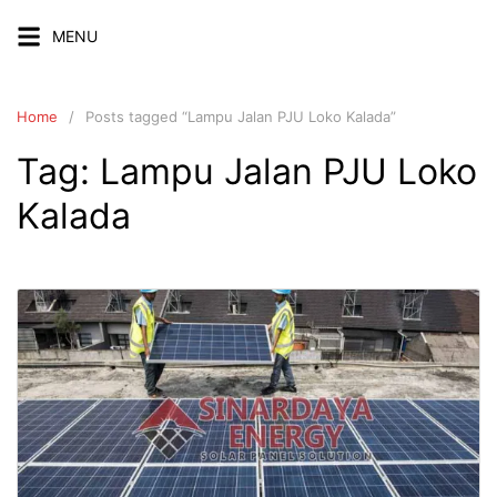
Skip
MENU
to
content
Home
Posts tagged “Lampu Jalan PJU Loko Kalada”
Tag:
Lampu Jalan PJU Loko
Kalada