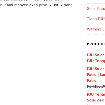
n. Kami menyediakan produk untuk panel …
Solar Pan
Tiang PJU 
Warning L
PRODUC
PJU Solar
PJU Tena
PJU Solar 
Fatro | L
Fatro
Rp
4,155,0
PJU Tenag
Solar cel