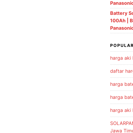
Panasoni
Battery S
100Ah | B
Panasoni
POPULAR
harga aki 
daftar har
harga bat
harga bate
harga aki 
SOLARPA
Jawa Tim