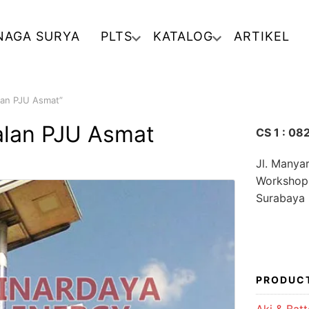
NAGA SURYA
PLTS
KATALOG
ARTIKEL
lan PJU Asmat”
lan PJU Asmat
CS 1 : 0
Jl. Manya
Workshop
Surabaya
PRODUC