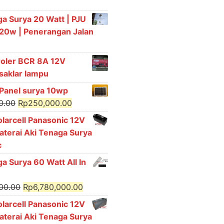
a Surya 20 Watt | PJU
l 20w | Penerangan Jalan
roler BCR 8A 12V
 saklar lampu
l Panel surya 10wp
Original
Current
0.00
Rp
250,000.00
price
price
olarcell Panasonic 12V
was:
is:
aterai Aki Tenaga Surya
Rp300,000.00.
Rp250,000.00.
c
a Surya 60 Watt All In
Original
Current
000.00
Rp
6,780,000.00
price
price
olarcell Panasonic 12V
was:
is:
aterai Aki Tenaga Surya