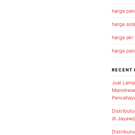
harga pan
harga sola
harga aki
harga pan
RECENT 
Jual Lamp
Manokwari
Pencahay
Distribut
di Jayawi
Distribut