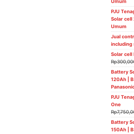
Umum
PJU Tenag
Solar cel
Umum
Jual cont
including
Solar cel
Rp
300,00
Battery S
120Ah | B
Panasoni
PJU Tenag
One
Rp
7,750,
Battery S
150Ah | B