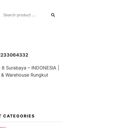
SEARCH
FOR:
82233064332
r 8 Surabaya – INDONESIA |
 & Warehouse Rungkut
T CATEGORIES