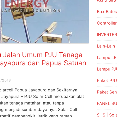
Aki & Batt
Box Bater
Controlle
INVERTE
Lain-Lain
pu Jalan Umum PJU Tenaga
Lampu LE
 Jayapura dan Papua Satuan
Lampu PJU
Paket PJU
2/2018
larcell Papua Jayapura dan Sekitarnya
Paket Se
 Jayapura – PJU Solar Cell merupakan alat
akan tenaga matahari atau tanpa
PANEL S
g menjadi sumber daya nya. Solar Cell
SHS | So
ernatif pembangkit listrik yang ramah