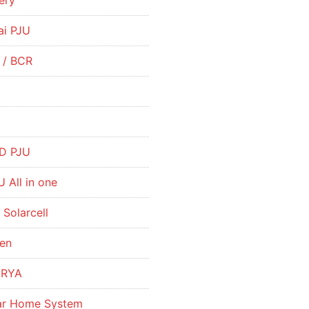
ery
ai PJU
r / BCR
R
D PJU
 All in one
 Solarcell
hen
URYA
lar Home System