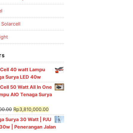
el
Solarcell
ight
TS
 Cell 40 watt Lampu
ga Surya LED 40w
Cell 50 Watt All In One
ampu AIO Tenaga Surya
Original
Current
00.00
Rp
3,810,000.00
price
price
a Surya 30 Watt | PJU
was:
is:
l 30w | Penerangan Jalan
Rp4,155,000.00.
Rp3,810,000.00.