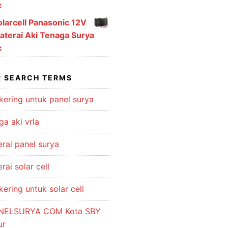
Rp7,750,000.00.
Rp6,780,000.00.
c
olarcell Panasonic 12V
aterai Aki Tenaga Surya
c
 SEARCH TERMS
kering untuk panel surya
ga aki vrla
erai panel surya
rai solar cell
kering untuk solar cell
NELSURYA COM Kota SBY
ur