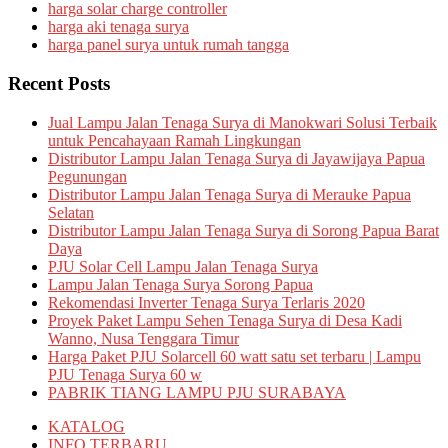
harga solar charge controller
harga aki tenaga surya
harga panel surya untuk rumah tangga
Recent Posts
Jual Lampu Jalan Tenaga Surya di Manokwari Solusi Terbaik
untuk Pencahayaan Ramah Lingkungan
Distributor Lampu Jalan Tenaga Surya di Jayawijaya Papua
Pegunungan
Distributor Lampu Jalan Tenaga Surya di Merauke Papua
Selatan
Distributor Lampu Jalan Tenaga Surya di Sorong Papua Barat
Daya
PJU Solar Cell Lampu Jalan Tenaga Surya
Lampu Jalan Tenaga Surya Sorong Papua
Rekomendasi Inverter Tenaga Surya Terlaris 2020
Proyek Paket Lampu Sehen Tenaga Surya di Desa Kadi
Wanno, Nusa Tenggara Timur
Harga Paket PJU Solarcell 60 watt satu set terbaru | Lampu
PJU Tenaga Surya 60 w
PABRIK TIANG LAMPU PJU SURABAYA
KATALOG
INFO TERBARU