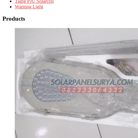
Tiang PJU Solarcell
Warning Light
Products