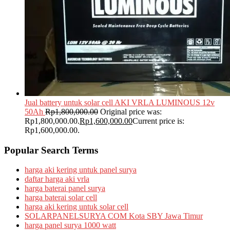
Jual battery untuk solar cell AKI VRLA LUMINOUS 12v
50Ah
Rp
1,800,000.00
Original price was:
Rp1,800,000.00.
Rp
1,600,000.00
Current price is:
Rp1,600,000.00.
Popular Search Terms
harga aki kering untuk panel surya
daftar harga aki vrla
harga baterai panel surya
harga baterai solar cell
harga aki kering untuk solar cell
SOLARPANELSURYA COM Kota SBY Jawa Timur
harga panel surya 1000 watt