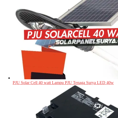
PJU Solar Cell 40 watt Lampu PJU Tenaga Surya LED 40w