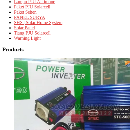
Lampu PJU All in one
Paket PJU Solarcell
Paket Sehen
PANEL SURYA
SHS | Solar Home System
Solar Panel
Tiang PJU Solarcell
Warning Light
Products