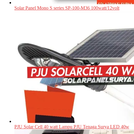
Solar Panel Mono S series SP-100-M36 100watt/12volt
PJU Solar Cell 40 watt Lampu PJU Tenaga Surya LED 40w