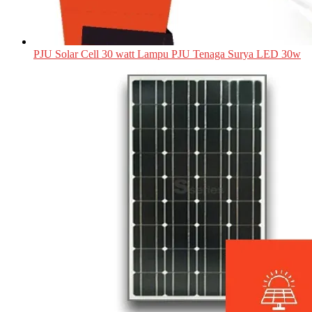
PJU Solar Cell 30 watt Lampu PJU Tenaga Surya LED 30w