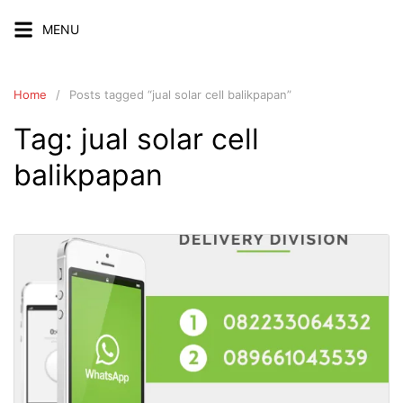
Skip
MENU
to
content
Home
Posts tagged “jual solar cell balikpapan”
Tag:
jual solar cell
balikpapan