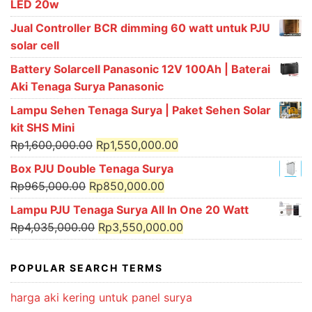
LED 20w
Jual Controller BCR dimming 60 watt untuk PJU
solar cell
Battery Solarcell Panasonic 12V 100Ah | Baterai
Aki Tenaga Surya Panasonic
Lampu Sehen Tenaga Surya | Paket Sehen Solar
kit SHS Mini
Original
Current
Rp
1,600,000.00
Rp
1,550,000.00
price
price
Box PJU Double Tenaga Surya
was:
is:
Original
Current
Rp
965,000.00
Rp
850,000.00
Rp1,600,000.00.
Rp1,550,000.00.
price
price
Lampu PJU Tenaga Surya All In One 20 Watt
was:
is:
Original
Current
Rp
4,035,000.00
Rp
3,550,000.00
Rp965,000.00.
Rp850,000.00.
price
price
was:
is:
POPULAR SEARCH TERMS
Rp4,035,000.00.
Rp3,550,000.00.
harga aki kering untuk panel surya