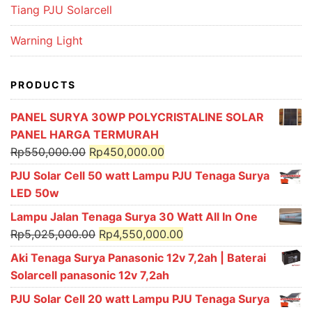
Tiang PJU Solarcell
Warning Light
PRODUCTS
PANEL SURYA 30WP POLYCRISTALINE SOLAR
PANEL HARGA TERMURAH
Original
Current
Rp
550,000.00
Rp
450,000.00
price
price
PJU Solar Cell 50 watt Lampu PJU Tenaga Surya
was:
is:
LED 50w
Rp550,000.00.
Rp450,000.00.
Lampu Jalan Tenaga Surya 30 Watt All In One
Original
Current
Rp
5,025,000.00
Rp
4,550,000.00
price
price
Aki Tenaga Surya Panasonic 12v 7,2ah | Baterai
was:
is:
Solarcell panasonic 12v 7,2ah
Rp5,025,000.00.
Rp4,550,000.00.
PJU Solar Cell 20 watt Lampu PJU Tenaga Surya