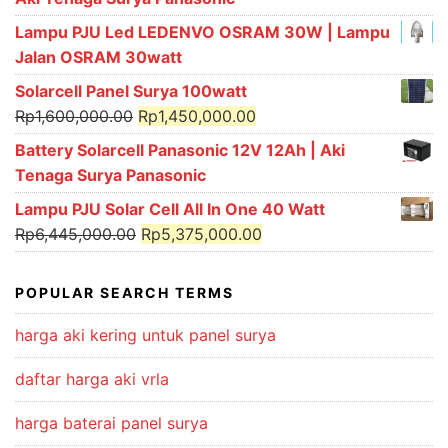
Lampu PJU Led LEDENVO OSRAM 30W | Lampu
Jalan OSRAM 30watt
Solarcell Panel Surya 100watt
Original
Current
Rp
1,600,000.00
Rp
1,450,000.00
price
price
Battery Solarcell Panasonic 12V 12Ah | Aki
was:
is:
Tenaga Surya Panasonic
Rp1,600,000.00.
Rp1,450,000.00.
Lampu PJU Solar Cell All In One 40 Watt
Original
Current
Rp
6,445,000.00
Rp
5,375,000.00
price
price
was:
is:
POPULAR SEARCH TERMS
Rp6,445,000.00.
Rp5,375,000.00.
harga aki kering untuk panel surya
daftar harga aki vrla
harga baterai panel surya