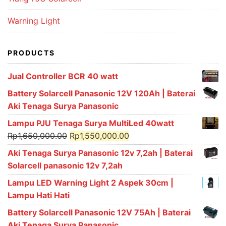
Warning Light
PRODUCTS
Jual Controller BCR 40 watt
Battery Solarcell Panasonic 12V 120Ah | Baterai
Aki Tenaga Surya Panasonic
Lampu PJU Tenaga Surya MultiLed 40watt
Original
Current
Rp
1,650,000.00
Rp
1,550,000.00
price
price
Aki Tenaga Surya Panasonic 12v 7,2ah | Baterai
was:
is:
Solarcell panasonic 12v 7,2ah
Rp1,650,000.00.
Rp1,550,000.00.
Lampu LED Warning Light 2 Aspek 30cm |
Lampu Hati Hati
Battery Solarcell Panasonic 12V 75Ah | Baterai
Aki Tenaga Surya Panasonic