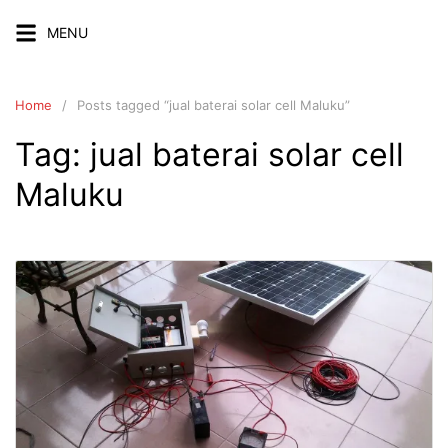
Skip
MENU
to
content
Home
Posts tagged “jual baterai solar cell Maluku”
Tag:
jual baterai solar cell
Maluku