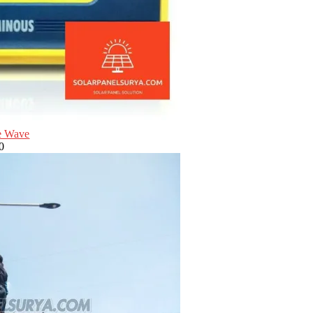
ne Wave
0