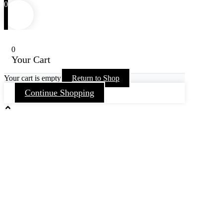
0
0
Your Cart
Your cart is empty
Return to Shop
Continue Shopping