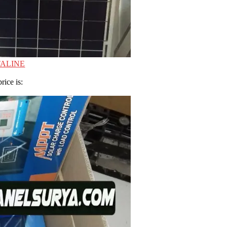
TALINE
rice is: