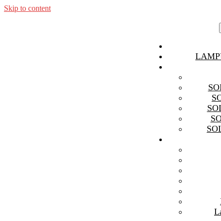
Skip to content
LAMP
SO
S
SO
S
SO
L