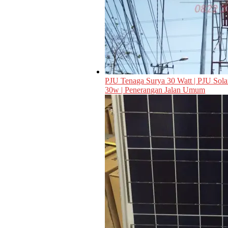
PJU Tenaga Surya 30 Watt | PJU Solar
30w | Penerangan Jalan Umum