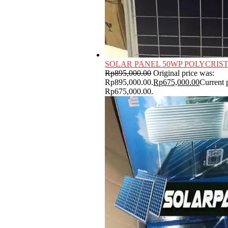
SOLAR PANEL 50WP POLYCRIS
Rp
895,000.00
Original price was:
Rp895,000.00.
Rp
675,000.00
Current p
Rp675,000.00.