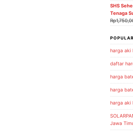
SHS Sehe
Tenaga S
Rp
1,750,0
POPULAR
harga aki 
daftar har
harga bat
harga bate
harga aki 
SOLARPA
Jawa Tim