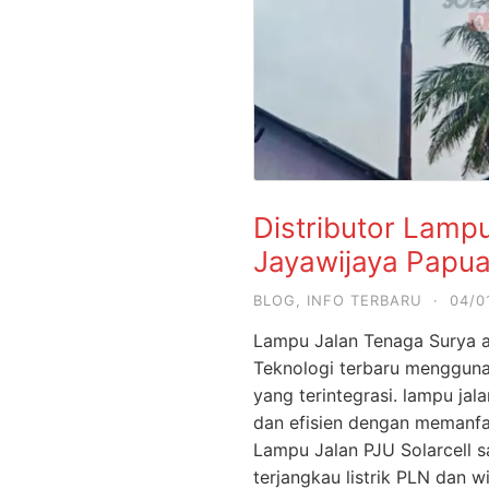
Distributor Lamp
Jayawijaya Papu
BLOG
,
INFO TERBARU
·
04/0
Lampu Jalan Tenaga Surya 
Teknologi terbaru mengguna
yang terintegrasi. lampu jal
dan efisien dengan memanfaa
Lampu Jalan PJU Solarcell 
terjangkau listrik PLN dan wi