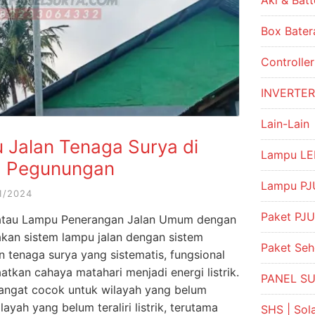
Aki & Batt
Box Bater
Controlle
INVERTE
Lain-Lain
u Jalan Tenaga Surya di
Lampu LE
a Pegunungan
Lampu PJU
1/2024
Paket PJU
atau Lampu Penerangan Jalan Umum dengan
kan sistem lampu jalan dengan sistem
Paket Se
an tenaga surya yang sistematis, fungsional
tkan cahaya matahari menjadi energi listrik.
PANEL S
sangat cocok untuk wilayah yang belum
layah yang belum teraliri listrik, terutama
SHS | So