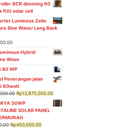
price
price
roller BCR dimming 60
was:
is:
 PJU solar cell
Rp5,025,000.00.
Rp4,550,000.00.
erter Luminous Zelio
ure Sine Wave/ Long Back
000.00
Luminous Hybrid
ine Wave
S 80 WP
el Penerangan jalan
 60watt
Original
Current
,000.00
Rp
13,875,000.00
price
price
URYA 30WP
was:
is:
STALINE SOLAR PANEL
Rp15,000,000.00.
Rp13,875,000.00.
TERMURAH
Original
Current
0.00
Rp
450,000.00