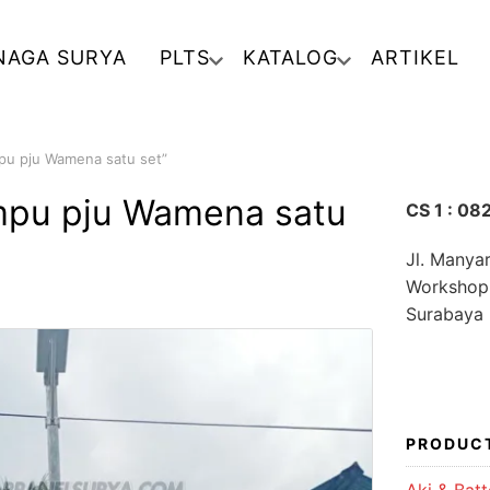
NAGA SURYA
PLTS
KATALOG
ARTIKEL
pu pju Wamena satu set”
mpu pju Wamena satu
CS 1 : 0
Jl. Manya
Workshop
Surabaya
PRODUC