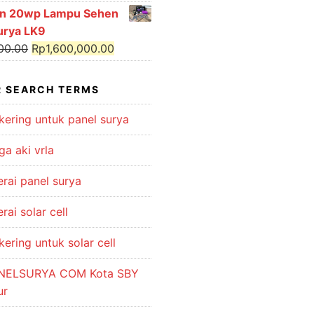
price
price
n 20wp Lampu Sehen
was:
is:
urya LK9
Rp550,000.00.
Rp450,000.00.
Original
Current
00.00
Rp
1,600,000.00
price
price
was:
is:
 SEARCH TERMS
Rp1,750,000.00.
Rp1,600,000.00.
kering untuk panel surya
ga aki vrla
erai panel surya
rai solar cell
kering untuk solar cell
NELSURYA COM Kota SBY
ur