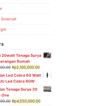
el
Solarcell
ight
TS
S 20watt Tenaga Surya
nerangan Rumah
Original
Current
000.00
Rp
2,100,000.00
price
price
lan Led Cobra 60 Watt
was:
is:
PJU Led Cobra 60W
Rp2,250,000.00.
Rp2,100,000.00.
lan Tenaga Surya 30
In One
Original
Current
000.00
Rp
4,550,000.00