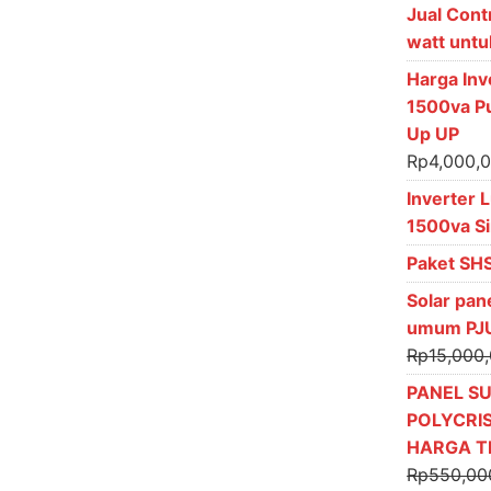
Jual Cont
watt untuk
Harga Inv
1500va P
Up UP
Rp
4,000,
Inverter 
1500va S
Paket SH
Solar pan
umum PJU
Rp
15,000
PANEL S
POLYCRI
HARGA 
Rp
550,00