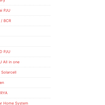
ery
ai PJU
r / BCR
R
D PJU
 All in one
 Solarcell
hen
URYA
lar Home System