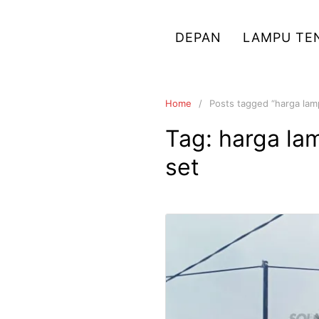
Skip
to
DEPAN
LAMPU TE
content
Home
Posts tagged “harga lam
Tag:
harga la
set