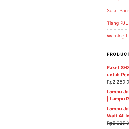
Solar Pan
Tiang PJU 
Warning L
PRODUC
Paket SH
untuk Pe
Rp
2,250,
Lampu Ja
| Lampu 
Lampu Ja
Watt All 
Rp
5,025,