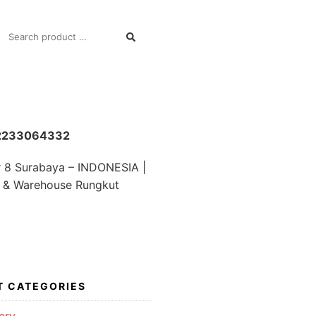
SEARCH
FOR:
82233064332
r 8 Surabaya – INDONESIA |
 & Warehouse Rungkut
T CATEGORIES