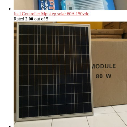
Jual Controller Mppt ep solar 60A 150vdc
Rated
2.00
out of 5