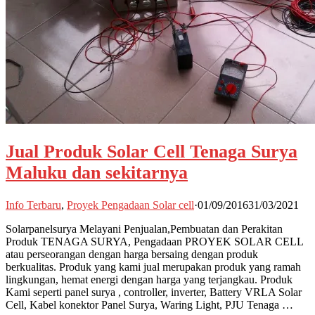
Jual Produk Solar Cell Tenaga Surya
Maluku dan sekitarnya
Info Terbaru
,
Proyek Pengadaan Solar cell
·
01/09/2016
31/03/2021
Solarpanelsurya Melayani Penjualan,Pembuatan dan Perakitan
Produk TENAGA SURYA, Pengadaan PROYEK SOLAR CELL
atau perseorangan dengan harga bersaing dengan produk
berkualitas. Produk yang kami jual merupakan produk yang ramah
lingkungan, hemat energi dengan harga yang terjangkau. Produk
Kami seperti panel surya , controller, inverter, Battery VRLA Solar
Cell, Kabel konektor Panel Surya, Waring Light, PJU Tenaga …