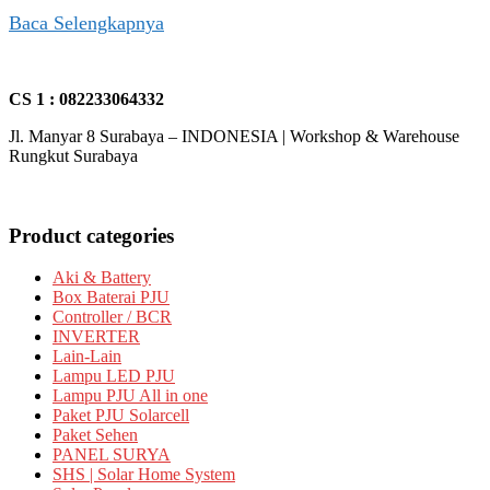
Baca Selengkapnya
CS 1 : 082233064332
Jl. Manyar 8 Surabaya – INDONESIA | Workshop & Warehouse
Rungkut Surabaya
Product categories
Aki & Battery
Box Baterai PJU
Controller / BCR
INVERTER
Lain-Lain
Lampu LED PJU
Lampu PJU All in one
Paket PJU Solarcell
Paket Sehen
PANEL SURYA
SHS | Solar Home System