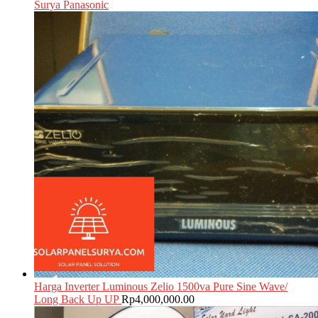
Surya Panasonic
Harga Inverter Luminous Zelio 1500va Pure Sine Wave/
Long Back Up UP
Rp
4,000,000.00