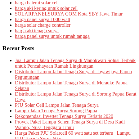
harga baterai solar cell
harga aki kering untuk solar cell
SOLARPANELSURYA COM Kota SBY Jawa Timur
harga panel surya 1000 watt
harga solar charge controller
harga aki tenaga surya
harga panel surya untuk rumah tangga
Recent Posts
Jual Lampu Jalan Tenaga Surya di Manokwari Solusi Terbaik
untuk Pencahayaan Ramah Lingkungan
Distributor Lampu Jalan Tenaga Surya di Jayawijaya Papua
Pegunungan
Distributor Lampu Jalan Tenaga Surya di Merauke Papua
Selatan
Distributor Lampu Jalan Tenaga Surya di Sorong Papua Barat
Daya
PJU Solar Cell Lampu Jalan Tenaga Surya
Lampu Jalan Tenaga Surya Sorong Papua
Rekomendasi Inverter Tenaga Surya Terlaris 2020
Proyek Paket Lampu Sehen Tenaga Surya di Desa Kadi
Wanno, Nusa Tenggara Timur
Harga Paket PJU Solarcell 60 watt satu set terbaru | Lampu
PJU Tenaga Surya 60 w