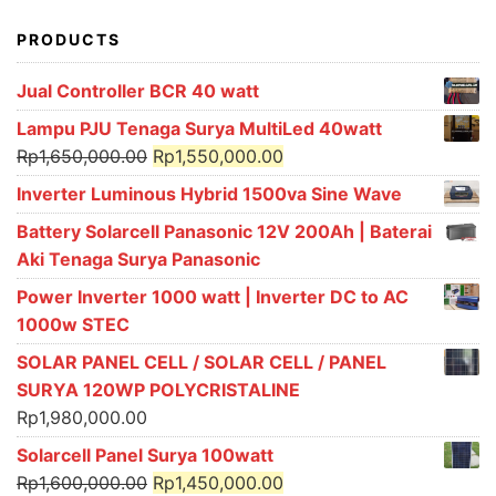
PRODUCTS
Jual Controller BCR 40 watt
Lampu PJU Tenaga Surya MultiLed 40watt
Original
Current
Rp
1,650,000.00
Rp
1,550,000.00
price
price
Inverter Luminous Hybrid 1500va Sine Wave
was:
is:
Battery Solarcell Panasonic 12V 200Ah | Baterai
Rp1,650,000.00.
Rp1,550,000.00.
Aki Tenaga Surya Panasonic
Power Inverter 1000 watt | Inverter DC to AC
1000w STEC
SOLAR PANEL CELL / SOLAR CELL / PANEL
SURYA 120WP POLYCRISTALINE
Rp
1,980,000.00
Solarcell Panel Surya 100watt
Original
Current
Rp
1,600,000.00
Rp
1,450,000.00