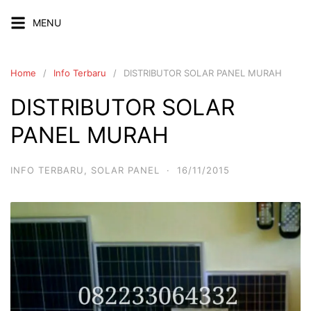
Skip
MENU
to
content
Home
Info Terbaru
DISTRIBUTOR SOLAR PANEL MURAH
DISTRIBUTOR SOLAR
PANEL MURAH
INFO TERBARU
,
SOLAR PANEL
·
16/11/2015