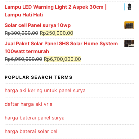
price
price
Lampu LED Warning Light 2 Aspek 30cm |
was:
is:
Lampu Hati Hati
Rp1,600,000.00.
Rp1,450,000.00.
Solar cell Panel surya 10wp
Original
Current
Rp
300,000.00
Rp
250,000.00
price
price
Jual Paket Solar Panel SHS Solar Home System
was:
is:
100watt termurah
Rp300,000.00.
Rp250,000.00.
Original
Current
Rp
6,950,000.00
Rp
6,700,000.00
price
price
was:
is:
POPULAR SEARCH TERMS
Rp6,950,000.00.
Rp6,700,000.00.
harga aki kering untuk panel surya
daftar harga aki vrla
harga baterai panel surya
harga baterai solar cell