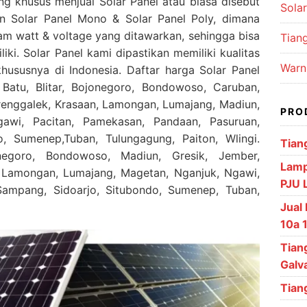
ng khusus menjual Solar Panel atau biasa disebut
Solar
an Solar Panel Mono & Solar Panel Poly, dimana
m watt & voltage yang ditawarkan, sehingga bisa
Tiang
iki. Solar Panel kami dipastikan memiliki kualitas
Warn
khususnya di Indonesia. Daftar harga Solar Panel
Batu, Blitar, Bojonegoro, Bondowoso, Caruban,
Trenggalek, Krasaan, Lamongan, Lumajang, Madiun,
PRO
awi, Pacitan, Pamekasan, Pandaan, Pasuruan,
, Sumenep,Tuban, Tulungagung, Paiton, Wlingi.
Tian
negoro, Bondowoso, Madiun, Gresik, Jember,
Lamp
 Lamongan, Lumajang, Magetan, Nganjuk, Ngawi,
PJU 
Sampang, Sidoarjo, Situbondo, Sumenep, Tuban,
Jual
10a 
Tian
Galv
Tian