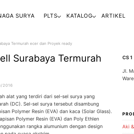
NAGA SURYA
PLTS
KATALOG
ARTIKEL
Surabaya Termurah ecer dan Proyek ready
 cell Surabaya Termurah
CS 1
Jl. 
Ware
6/2016
h alat yang terdiri dari sel-sel surya yang
arah (DC). Sel-sel surya tersebut disambung
apisan Polymer Resin (EVA) dan kaca (Solar Glass).
PRO
lapisan Polymer Resin (EVA) dan Poly Ethlen
 menggunakan rangka alumunium dengan design
Aki &
n pada cuaca ekstri
m.