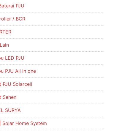
Baterai PJU
oller / BCR
RTER
Lain
u LED PJU
u PJU All in one
 PJU Solarcell
t Sehen
EL SURYA
| Solar Home System