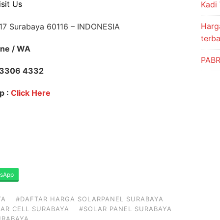
isit Us
Kadi
Harga
. 17 Surabaya 60116 – INDONESIA
terb
ne / WA
PABR
 3306 4332
p :
Click Here
sApp
YA
#DAFTAR HARGA SOLARPANEL SURABAYA
LAR CELL SURABAYA
#SOLAR PANEL SURABAYA
URABAYA