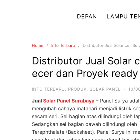
Skip
to
DEPAN
LAMPU TE
content
Home
Info Terbaru
Distributor Jual Solar cell 
Distributor Jual Solar
ecer dan Proyek ready
INFO TERBARU
,
PRODUK
,
SOLAR PANEL
·
10/0
Jual
Solar Panel Surabaya
– Panel Surya adala
mengubah cahaya matahari menjadi listrik se
secara seri. Sel bagian atas dilindungi oleh l
Sedangkan sel bagian bawah dilindungi oleh 
Terephthalate (Backsheet). Panel Surya ini
yang kuat dan tahan lama agar dapat bertaha