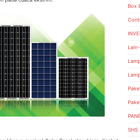
Box 
Contr
INVE
Lain-
Lamp
Lamp
Paket
Pake
PAN
SHS 