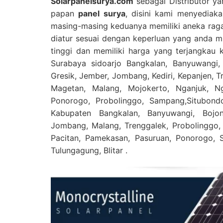
Solarpanelsurya.com
sebagai Distributor ya
papan
panel surya
, disini kami menyediak
masing-masing keduanya memiliki aneka raga
diatur sesuai dengan keperluan yang anda mil
tinggi dan memiliki harga yang terjangkau 
Surabaya sidoarjo Bangkalan, Banyuwangi, 
Gresik, Jember, Jombang, Kediri, Kepanjen, 
Magetan, Malang, Mojokerto, Nganjuk, Ng
Ponorogo, Probolinggo, Sampang,Situbondo
Kabupaten Bangkalan, Banyuwangi, Bojo
Jombang, Malang, Trenggalek, Probolinggo,
Pacitan, Pamekasan, Pasuruan, Ponorogo, 
Tulungagung, Blitar .