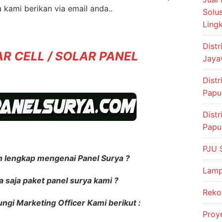
 kami berikan via email anda..
Solu
Ling
Dist
R CELL / SOLAR PANEL
Jaya
Dist
Papu
Dist
Papu
PJU 
 lengkap mengenai Panel Surya ?
Lamp
 saja paket panel surya kami ?
Reko
gi Marketing Officer Kami berikut :
Proy