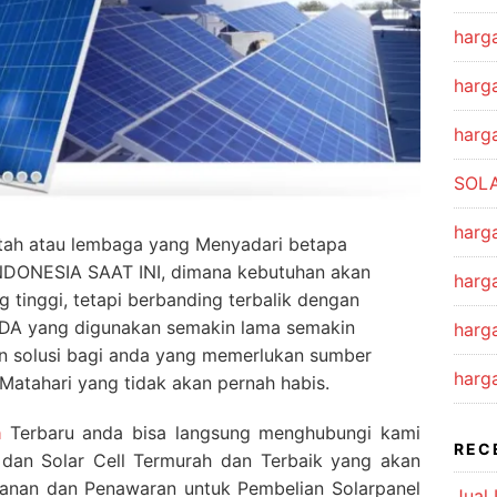
harga
harga
harga
SOLA
harg
tah atau lembaga yang Menyadari betapa
INDONESIA SAAT INI, dimana kebutuhan akan
harga
ng tinggi, tetapi berbanding terbalik dengan
 SDA yang digunakan semakin lama semakin
harg
an solusi bagi anda yang memerlukan sumber
harg
r Matahari yang tidak akan pernah habis.
a
Terbaru anda bisa langsung menghubungi kami
REC
dan Solar Cell Termurah dan Terbaik yang akan
sanan dan Penawaran untuk Pembelian Solarpanel
Jual