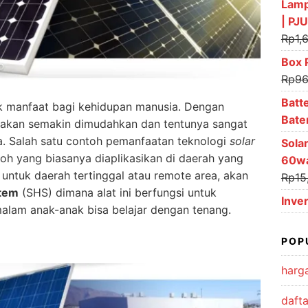
Lampu
| PJ
Rp
1,
Box 
Rp
96
Batt
ak manfaat bagi kehidupan manusia. Dengan
Bate
akan semakin dimudahkan dan tentunya sangat
ta. Salah satu contoh pemanfaatan teknologi
solar
Sola
ntoh yang biasanya diaplikasikan di daerah yang
60wa
untuk daerah tertinggal atau remote area, akan
Rp
15
tem
(SHS) dimana alat ini berfungsi untuk
Inve
lam anak-anak bisa belajar dengan tenang.
POP
harga
dafta