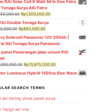
 PJU Solar Cell 8 Watt All In One Fatro
U Tenaga Surya AIO Fatro
Original
Current
650,000.00
Rp
1,500,000.00
price
price
PJU Double Tenaga Surya
was:
is:
Original
Current
5,000.00
Rp
850,000.00
Rp1,650,000.00.
Rp1,500,000.00.
price
price
ery Solarcell Panasonic 12V 200Ah |
was:
is:
rai Aki Tenaga Surya Panasonic
Rp965,000.00.
Rp850,000.00.
r panel Penerangan jalan umum PJU
tt
Original
Current
,000,000.00
Rp
13,875,000.00
price
price
rter Luminous Hybrid 1500va Sine Wave
was:
is:
Rp15,000,000.00.
Rp13,875,000.00.
ULAR SEARCH TERMS
 aki kering untuk panel surya
r harga aki vrla