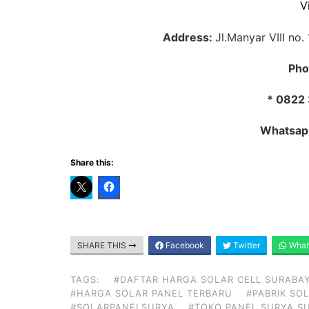
V
Address:
Jl.Manyar VIII no
Pho
* 0822
Whatsap
Share this:
SHARE THIS
Facebook
Twitter
What
TAGS:
#DAFTAR HARGA SOLAR CELL SURABA
#HARGA SOLAR PANEL TERBARU
#PABRIK SO
#SOLARPANELSURYA
#TOKO PANEL SURYA S