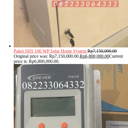
Paket SHS 100 WP Solar Home System
Rp
7,150,000.00
Original price was: Rp7,150,000.00.
Rp
6,800,000.00
Current
price is: Rp6,800,000.00.