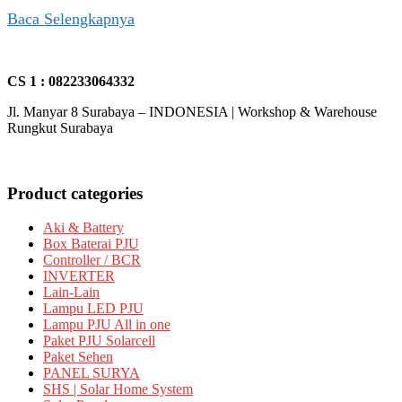
Baca Selengkapnya
CS 1 : 082233064332
Jl. Manyar 8 Surabaya – INDONESIA | Workshop & Warehouse
Rungkut Surabaya
Product categories
Aki & Battery
Box Baterai PJU
Controller / BCR
INVERTER
Lain-Lain
Lampu LED PJU
Lampu PJU All in one
Paket PJU Solarcell
Paket Sehen
PANEL SURYA
SHS | Solar Home System