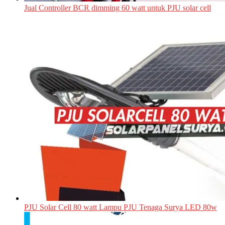
Jual Controller BCR dimming 60 watt untuk PJU solar cell
PJU Solar Cell 80 watt Lampu PJU Tenaga Surya LED 80w