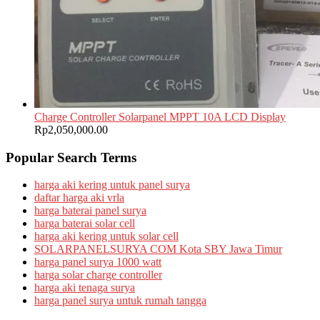
Charge Controller Solarpanel MPPT 10A LCD Display
Rp
2,050,000.00
Popular Search Terms
harga aki kering untuk panel surya
daftar harga aki vrla
harga baterai panel surya
harga baterai solar cell
harga aki kering untuk solar cell
SOLARPANELSURYA COM Kota SBY Jawa Timur
harga panel surya 1000 watt
harga solar charge controller
harga aki tenaga surya
harga panel surya untuk rumah tangga