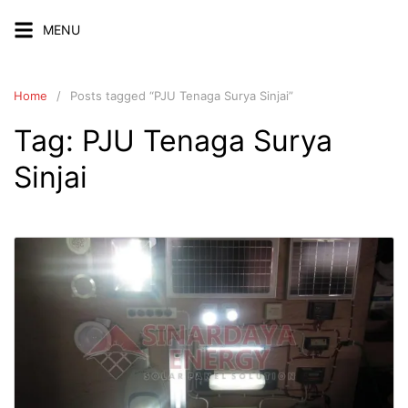
Skip
MENU
to
content
Home
Posts tagged “PJU Tenaga Surya Sinjai”
Tag:
PJU Tenaga Surya
Sinjai