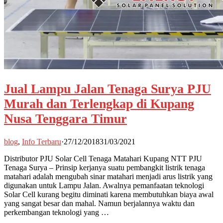
Jual Lampu Jalan Tenaga Surya PJU
Murah dan Terlengkap di Kupang
Nusa Tenggara Timur
blog
,
Info Terbaru
·
27/12/2018
31/03/2021
Distributor PJU Solar Cell Tenaga Matahari Kupang NTT PJU
Tenaga Surya – Prinsip kerjanya suatu pembangkit listrik tenaga
matahari adalah mengubah sinar matahari menjadi arus listrik yang
digunakan untuk Lampu Jalan. Awalnya pemanfaatan teknologi
Solar Cell kurang begitu diminati karena membutuhkan biaya awal
yang sangat besar dan mahal. Namun berjalannya waktu dan
perkembangan teknologi yang …