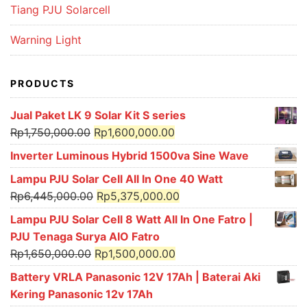
Tiang PJU Solarcell
Warning Light
PRODUCTS
Jual Paket LK 9 Solar Kit S series
Original
Current
Rp
1,750,000.00
Rp
1,600,000.00
price
price
Inverter Luminous Hybrid 1500va Sine Wave
was:
is:
Lampu PJU Solar Cell All In One 40 Watt
Rp1,750,000.00.
Rp1,600,000.00.
Original
Current
Rp
6,445,000.00
Rp
5,375,000.00
price
price
Lampu PJU Solar Cell 8 Watt All In One Fatro |
was:
is:
PJU Tenaga Surya AIO Fatro
Rp6,445,000.00.
Rp5,375,000.00.
Original
Current
Rp
1,650,000.00
Rp
1,500,000.00
price
price
Battery VRLA Panasonic 12V 17Ah | Baterai Aki
was:
is:
Kering Panasonic 12v 17Ah
Rp1,650,000.00.
Rp1,500,000.00.