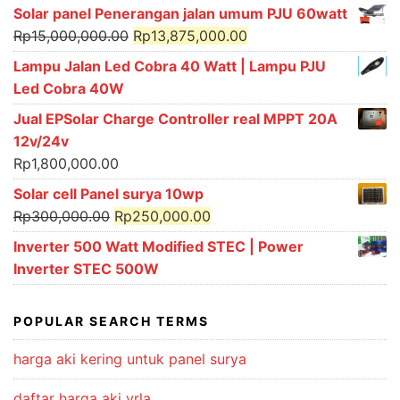
Solar panel Penerangan jalan umum PJU 60watt
Original
Current
Rp
15,000,000.00
Rp
13,875,000.00
price
price
Lampu Jalan Led Cobra 40 Watt | Lampu PJU
was:
is:
Led Cobra 40W
Rp15,000,000.00.
Rp13,875,000.00.
Jual EPSolar Charge Controller real MPPT 20A
12v/24v
Rp
1,800,000.00
Solar cell Panel surya 10wp
Original
Current
Rp
300,000.00
Rp
250,000.00
price
price
Inverter 500 Watt Modified STEC | Power
was:
is:
Inverter STEC 500W
Rp300,000.00.
Rp250,000.00.
POPULAR SEARCH TERMS
harga aki kering untuk panel surya
daftar harga aki vrla