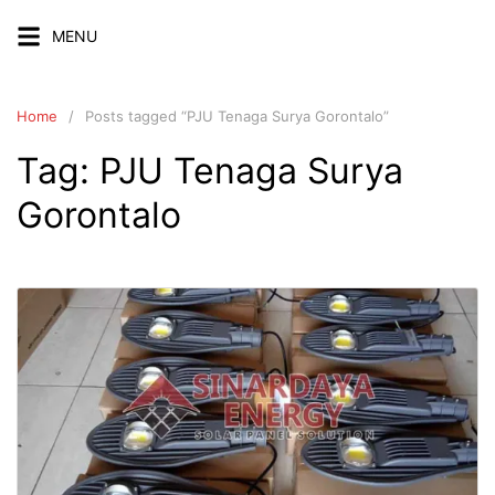
Skip
MENU
to
content
Home
Posts tagged “PJU Tenaga Surya Gorontalo”
Tag:
PJU Tenaga Surya
Gorontalo