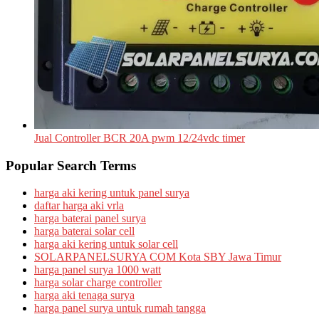
Jual Controller BCR 20A pwm 12/24vdc timer
Popular Search Terms
harga aki kering untuk panel surya
daftar harga aki vrla
harga baterai panel surya
harga baterai solar cell
harga aki kering untuk solar cell
SOLARPANELSURYA COM Kota SBY Jawa Timur
harga panel surya 1000 watt
harga solar charge controller
harga aki tenaga surya
harga panel surya untuk rumah tangga