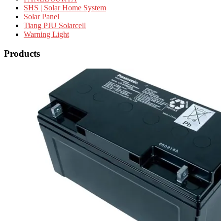
SHS | Solar Home System
Solar Panel
Tiang PJU Solarcell
Warning Light
Products