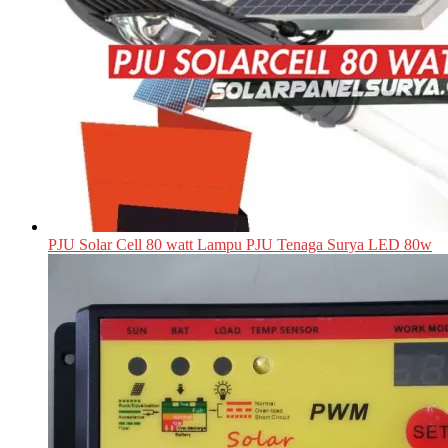
PJU Solar Cell 80 watt Lampu PJU Tenaga Surya LED 80w