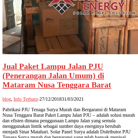
Jual Paket Lampu Jalan PJU
(Penerangan Jalan Umum) di
Mataram Nusa Tenggara Barat
blog
,
Info Terbaru
·
27/12/2018
31/03/2021
Pabrikasi PJU Tenaga Surya Murah dan Bergaransi di Mataram
Nusa Tenggara Barat Paket Lampu Jalan PJU – adalah solusi murah
dan efisien dimana penggunaan Lampu Jalan yang semula
menggunakan listrik sebagai sumber daya energinya berubah
menjadi Sinar Matahari. Solar Panel Surya adalah Dsitributor PJU
Tenaga Surya murah dan bergaransi yang telah banyak menjual