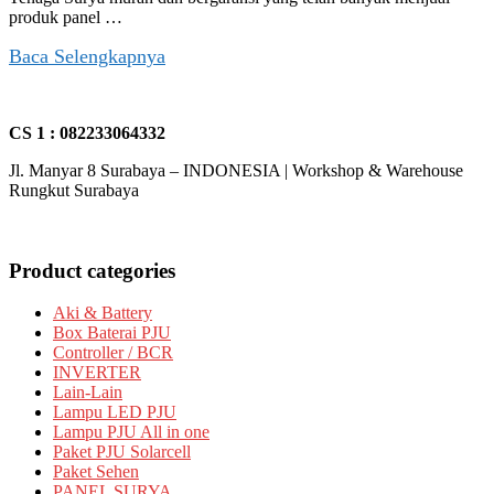
produk panel …
Baca Selengkapnya
CS 1 : 082233064332
Jl. Manyar 8 Surabaya – INDONESIA | Workshop & Warehouse
Rungkut Surabaya
Product categories
Aki & Battery
Box Baterai PJU
Controller / BCR
INVERTER
Lain-Lain
Lampu LED PJU
Lampu PJU All in one
Paket PJU Solarcell
Paket Sehen
PANEL SURYA