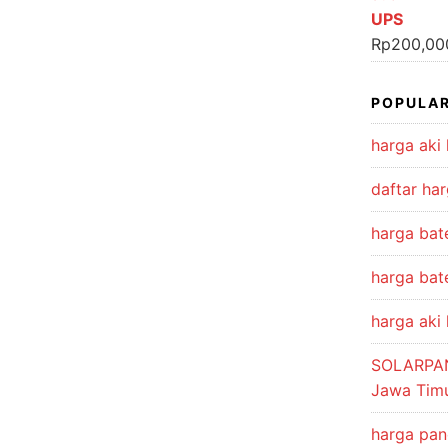
UPS
Rp
200,00
POPULAR
harga aki 
daftar har
harga bat
harga bate
harga aki 
SOLARPA
Jawa Tim
harga pan