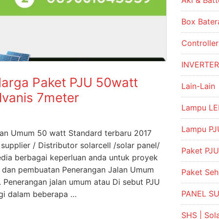
Aki & Batt
Box Bater
Controlle
INVERTE
arga Paket PJU 50watt
Lain-Lain
lvanis 7meter
Lampu LE
Lampu PJU
lan Umum 50 watt Standard terbaru 2017
pplier / Distributor solarcell /solar panel/
Paket PJU
dia berbagai keperluan anda untuk proyek
an dan pembuatan Penerangan Jalan Umum
Paket Se
l. Penerangan jalan umum atau Di sebut PJU
PANEL S
agi dalam beberapa …
SHS | So