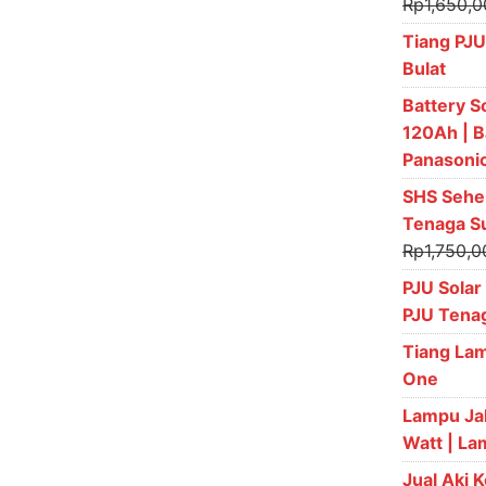
Rp
1,650,
Tiang PJU
Bulat
Battery S
120Ah | B
Panasoni
SHS Sehe
Tenaga S
Rp
1,750,0
PJU Solar
PJU Tena
Tiang Lam
One
Lampu Ja
Watt | L
Jual Aki 