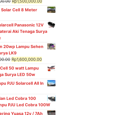
Original
Current
000.00
Rp
1,500,000.00
price
price
 Solar Cell 8 Meter
was:
is:
Rp1,650,000.00.
Rp1,500,000.00.
olarcell Panasonic 12V
aterai Aki Tenaga Surya
c
n 20wp Lampu Sehen
urya LK9
Original
Current
00.00
Rp
1,600,000.00
price
price
 Cell 50 watt Lampu
was:
is:
ga Surya LED 50w
Rp1,750,000.00.
Rp1,600,000.00.
pu PJU Solarcell All In
lan Led Cobra 100
ampu PJU Led Cobra 100W
Kering Yuasa 12v / 7Ah