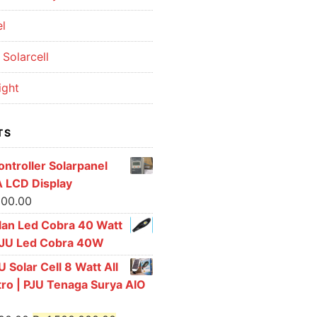
el
Solarcell
ight
TS
ntroller Solarpanel
 LCD Display
000.00
lan Led Cobra 40 Watt
PJU Led Cobra 40W
 Solar Cell 8 Watt All
tro | PJU Tenaga Surya AIO