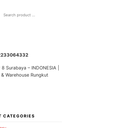
SEARCH
FOR:
82233064332
r 8 Surabaya – INDONESIA |
 & Warehouse Rungkut
T CATEGORIES