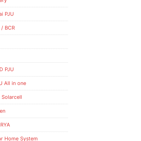
ery
ai PJU
r / BCR
R
D PJU
 All in one
 Solarcell
hen
URYA
lar Home System