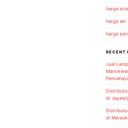
harga sola
harga aki
harga pan
RECENT 
Jual Lamp
Manokwari
Pencahay
Distribut
di Jayawi
Distribut
di Merauk