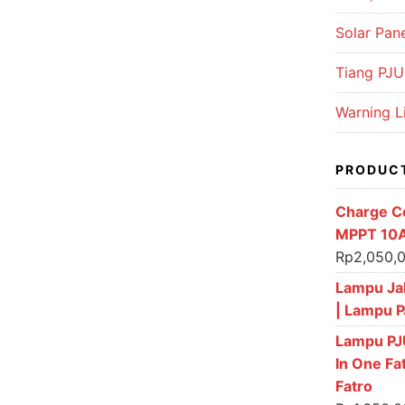
Solar Pan
Tiang PJU 
Warning L
PRODUC
Charge Co
MPPT 10A
Rp
2,050,
Lampu Ja
| Lampu 
Lampu PJU
In One Fa
Fatro