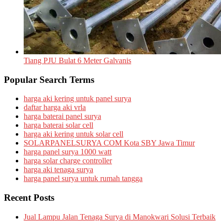
Tiang PJU Bulat 6 Meter Galvanis
Popular Search Terms
harga aki kering untuk panel surya
daftar harga aki vrla
harga baterai panel surya
harga baterai solar cell
harga aki kering untuk solar cell
SOLARPANELSURYA COM Kota SBY Jawa Timur
harga panel surya 1000 watt
harga solar charge controller
harga aki tenaga surya
harga panel surya untuk rumah tangga
Recent Posts
Jual Lampu Jalan Tenaga Surya di Manokwari Solusi Terbaik