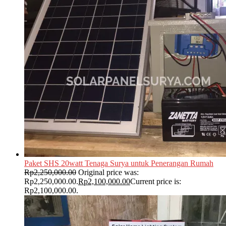
Paket SHS 20watt Tenaga Surya untuk Penerangan Rumah
Rp
2,250,000.00
Original price was:
Rp2,250,000.00.
Rp
2,100,000.00
Current price is:
Rp2,100,000.00.