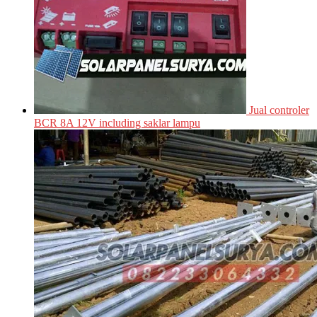
Jual controler
BCR 8A 12V including saklar lampu