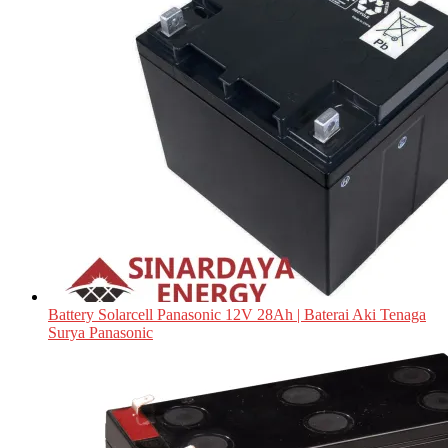
Battery Solarcell Panasonic 12V 28Ah | Baterai Aki Tenaga
Surya Panasonic