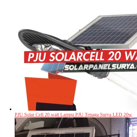
PJU Solar Cell 20 watt Lampu PJU Tenaga Surya LED 20w