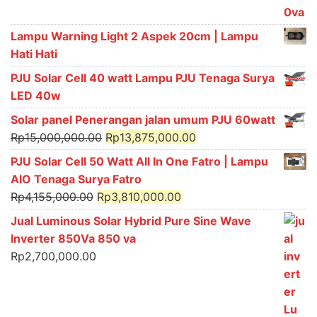
Lampu Warning Light 2 Aspek 20cm | Lampu
Hati Hati
PJU Solar Cell 40 watt Lampu PJU Tenaga Surya
LED 40w
Solar panel Penerangan jalan umum PJU 60watt
Original
Current
Rp
15,000,000.00
Rp
13,875,000.00
price
price
PJU Solar Cell 50 Watt All In One Fatro | Lampu
was:
is:
AIO Tenaga Surya Fatro
Rp15,000,000.00.
Rp13,875,000.00.
Original
Current
Rp
4,155,000.00
Rp
3,810,000.00
price
price
Jual Luminous Solar Hybrid Pure Sine Wave
was:
is:
Inverter 850Va 850 va
Rp4,155,000.00.
Rp3,810,000.00.
Rp
2,700,000.00