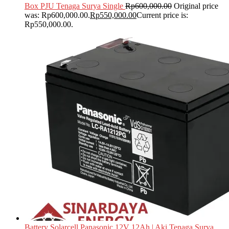
Box PJU Tenaga Surya Single
Rp
600,000.00
Original price
was: Rp600,000.00.
Rp
550,000.00
Current price is:
Rp550,000.00.
Battery Solarcell Panasonic 12V 12Ah | Aki Tenaga Surya