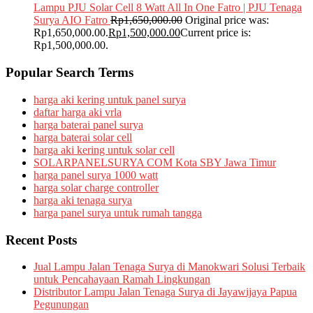
Lampu PJU Solar Cell 8 Watt All In One Fatro | PJU Tenaga
Surya AIO Fatro
Rp
1,650,000.00
Original price was:
Rp1,650,000.00.
Rp
1,500,000.00
Current price is:
Rp1,500,000.00.
Popular Search Terms
harga aki kering untuk panel surya
daftar harga aki vrla
harga baterai panel surya
harga baterai solar cell
harga aki kering untuk solar cell
SOLARPANELSURYA COM Kota SBY Jawa Timur
harga panel surya 1000 watt
harga solar charge controller
harga aki tenaga surya
harga panel surya untuk rumah tangga
Recent Posts
Jual Lampu Jalan Tenaga Surya di Manokwari Solusi Terbaik
untuk Pencahayaan Ramah Lingkungan
Distributor Lampu Jalan Tenaga Surya di Jayawijaya Papua
Pegunungan