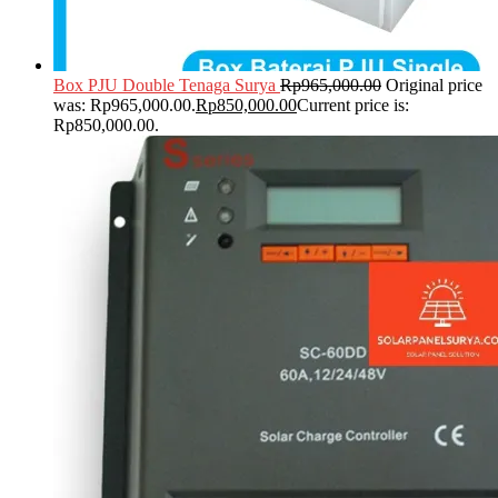
Box PJU Double Tenaga Surya
Rp
965,000.00
Original price
was: Rp965,000.00.
Rp
850,000.00
Current price is:
Rp850,000.00.