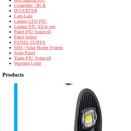
Box Baterai PJU
Controller / BCR
INVERTER
Lain-Lain
Lampu LED PJU
Lampu PJU All in one
Paket PJU Solarcell
Paket Sehen
PANEL SURYA
SHS | Solar Home System
Solar Panel
Tiang PJU Solarcell
Warning Light
Products