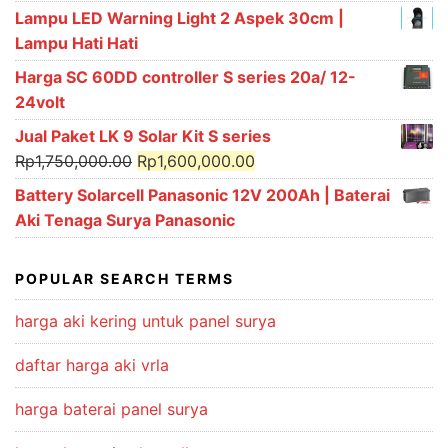
price
price
Lampu LED Warning Light 2 Aspek 30cm |
was:
is:
Lampu Hati Hati
Rp3,900,000.00.
Rp3,700,000.00.
Harga SC 60DD controller S series 20a/ 12-
24volt
Jual Paket LK 9 Solar Kit S series
Original
Current
Rp
1,750,000.00
Rp
1,600,000.00
price
price
Battery Solarcell Panasonic 12V 200Ah | Baterai
was:
is:
Aki Tenaga Surya Panasonic
Rp1,750,000.00.
Rp1,600,000.00.
POPULAR SEARCH TERMS
harga aki kering untuk panel surya
daftar harga aki vrla
harga baterai panel surya