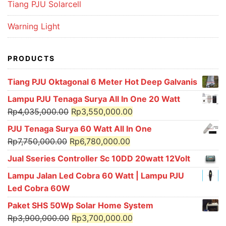
Tiang PJU Solarcell
Warning Light
PRODUCTS
Tiang PJU Oktagonal 6 Meter Hot Deep Galvanis
Lampu PJU Tenaga Surya All In One 20 Watt
Original
Current
Rp
4,035,000.00
Rp
3,550,000.00
price
price
PJU Tenaga Surya 60 Watt All In One
was:
is:
Original
Current
Rp
7,750,000.00
Rp
6,780,000.00
Rp4,035,000.00.
Rp3,550,000.00.
price
price
Jual Sseries Controller Sc 10DD 20watt 12Volt
was:
is:
Lampu Jalan Led Cobra 60 Watt | Lampu PJU
Rp7,750,000.00.
Rp6,780,000.00.
Led Cobra 60W
Paket SHS 50Wp Solar Home System
Original
Current
Rp
3,900,000.00
Rp
3,700,000.00