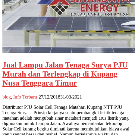
Jual Lampu Jalan Tenaga Surya PJU
Murah dan Terlengkap di Kupang
Nusa Tenggara Timur
blog
,
Info Terbaru
·
27/12/2018
31/03/2021
Distributor PJU Solar Cell Tenaga Matahari Kupang NTT PJU
Tenaga Surya – Prinsip kerjanya suatu pembangkit listrik tenaga
matahari adalah mengubah sinar matahari menjadi arus listrik yang
digunakan untuk Lampu Jalan. Awalnya pemanfaatan teknologi
Solar Cell kurang begitu diminati karena membutuhkan biaya awal
yang sangat besar dan mahal. Namun berjalannya waktu dan