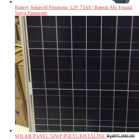
Battery Solarcell Panasonic 12V 75Ah | Baterai Aki Tenaga
Surya Panasonic
SOLAR PANEL 50WP POLYCRISTALINE
Rp
895,000.00