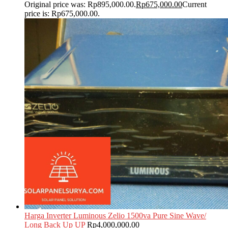
Original price was: Rp895,000.00.
Rp
675,000.00
Current
price is: Rp675,000.00.
Harga Inverter Luminous Zelio 1500va Pure Sine Wave/
Long Back Up UP
Rp
4,000,000.00