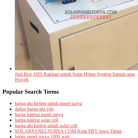
Jual Box SHS Rakitan untuk Solar Home System Satuan atau
Proyek
Popular Search Terms
harga aki kering untuk panel surya
daftar harga aki vrla
harga baterai panel surya
harga baterai solar cell
harga aki kering untuk solar cell
SOLARPANELSURYA COM Kota SBY Jawa Timur
harga panel surya 1000 watt