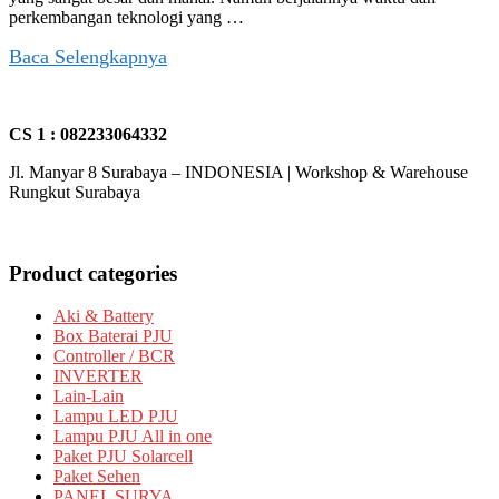
perkembangan teknologi yang …
Baca Selengkapnya
CS 1 : 082233064332
Jl. Manyar 8 Surabaya – INDONESIA | Workshop & Warehouse
Rungkut Surabaya
Product categories
Aki & Battery
Box Baterai PJU
Controller / BCR
INVERTER
Lain-Lain
Lampu LED PJU
Lampu PJU All in one
Paket PJU Solarcell
Paket Sehen
PANEL SURYA