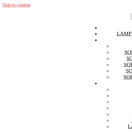
Skip to content
LAMP
SO
S
SO
S
SO
L