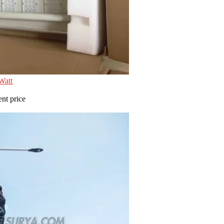
Watt
ent price