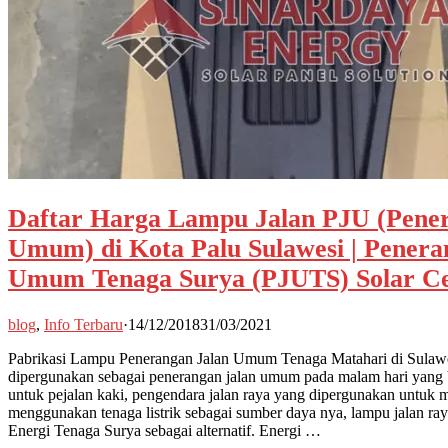
Daftar Harga Lampu Jalan PJU (Pener
Umum) di Kota Palu Sulawesi | Penera
Umum Tenaga Surya (PJUTS) Solar Ce
blog
,
Info Terbaru
·
14/12/2018
31/03/2021
Pabrikasi Lampu Penerangan Jalan Umum Tenaga Matahari di Sulaw
dipergunakan sebagai penerangan jalan umum pada malam hari yang
untuk pejalan kaki, pengendara jalan raya yang dipergunakan untuk me
menggunakan tenaga listrik sebagai sumber daya nya, lampu jalan r
Energi Tenaga Surya sebagai alternatif. Energi …