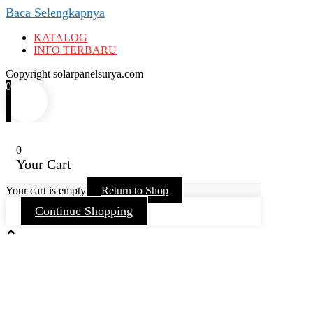
Baca Selengkapnya
KATALOG
INFO TERBARU
Copyright solarpanelsurya.com
0
0
Your Cart
Your cart is empty
Return to Shop
Continue Shopping