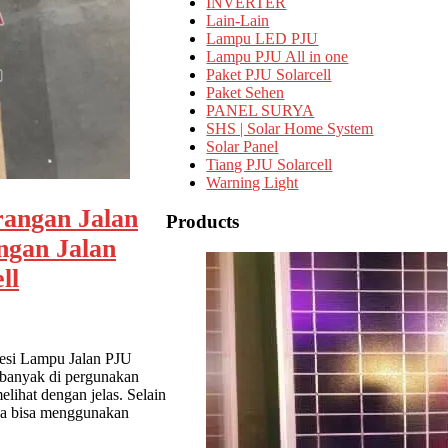
INVERTER
Lain-Lain
Lampu LED PJU
Lampu PJU All in one
Paket PJU Solarcell
Paket Sehen
PANEL SURYA
SHS | Solar Home System
Solar Panel
Tiang PJU Solarcell
Warning Light
angan Jalan
Products
ngan Jalan
ll
esi Lampu Jalan PJU
 banyak di pergunakan
lihat dengan jelas. Selain
aya bisa menggunakan