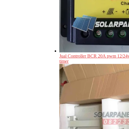
Jual Controller BCR 20A pwm 12/24
timer