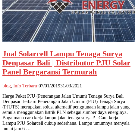
Jual Solarcell Lampu Tenaga Surya
Denpasar Bali | Distributor PJU Solar
Panel Bergaransi Termurah
blog
,
Info Terbaru
·
07/01/2019
31/03/2021
Harga Paket PJU (Penerangan Jalan Umum) Tenaga Surya Bali
Denpasar Terbaru Penerangan Jalan Umum (PJU) Tenaga Surya
(PJUTS) merupakan solusi alternatif penggunaan lampu jalan yang
semula menggunakan listrik PLN sebagai sumber daya energinya.
Bagaimana cara kerja lampu jalan tenaga surya ? . Cara kerja
Lampu PJU Solarcell cukup sederhana. Lampu umumnya menyala
mulai jam 6 …