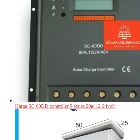
Harga SC 60DD controller S series 20a/ 12-24volt