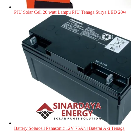
PJU Solar Cell 20 watt Lampu PJU Tenaga Surya LED 20w
Battery Solarcell Panasonic 12V 75Ah | Baterai Aki Tenaga