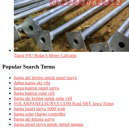
Tiang PJU Bulat 6 Meter Galvanis
Popular Search Terms
harga aki kering untuk panel surya
daftar harga aki vrla
harga baterai panel surya
harga baterai solar cell
harga aki kering untuk solar cell
SOLARPANELSURYA COM Kota SBY Jawa Timur
harga panel surya 1000 watt
harga solar charge controller
harga aki tenaga surya
harga panel surya untuk rumah tangga