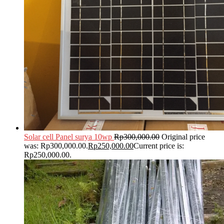
Solar cell Panel surya 10wp
Rp
300,000.00
Original price
was: Rp300,000.00.
Rp
250,000.00
Current price is:
Rp250,000.00.