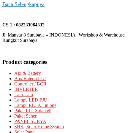
Baca Selengkapnya
CS 1 : 082233064332
Jl. Manyar 8 Surabaya – INDONESIA | Workshop & Warehouse
Rungkut Surabaya
Product categories
Aki & Battery
Box Baterai PJU
Controller / BCR
INVERTER
Lain-Lain
Lampu LED PJU
Lampu PJU All in one
Paket PJU Solarcell
Paket Sehen
PANEL SURYA
SHS | Solar Home System
Solar Panel