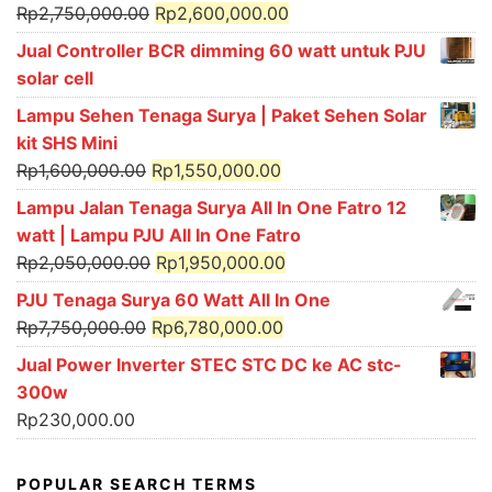
Rp895,000.00.
Rp675,000.00.
Original
Current
Rp
2,750,000.00
Rp
2,600,000.00
price
price
Jual Controller BCR dimming 60 watt untuk PJU
was:
is:
solar cell
Rp2,750,000.00.
Rp2,600,000.00.
Lampu Sehen Tenaga Surya | Paket Sehen Solar
kit SHS Mini
Original
Current
Rp
1,600,000.00
Rp
1,550,000.00
price
price
Lampu Jalan Tenaga Surya All In One Fatro 12
was:
is:
watt | Lampu PJU All In One Fatro
Rp1,600,000.00.
Rp1,550,000.00.
Original
Current
Rp
2,050,000.00
Rp
1,950,000.00
price
price
PJU Tenaga Surya 60 Watt All In One
was:
is:
Original
Current
Rp
7,750,000.00
Rp
6,780,000.00
Rp2,050,000.00.
Rp1,950,000.00.
price
price
Jual Power Inverter STEC STC DC ke AC stc-
was:
is:
300w
Rp7,750,000.00.
Rp6,780,000.00.
Rp
230,000.00
POPULAR SEARCH TERMS