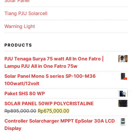
Solar Panel
Tiang PJU Solarcell
Warning Light
PRODUCTS
PJU Tenaga Surya 75 watt All In One Fatro |
Lampu PJU All in One Fatro 75w
Solar Panel Mono S series SP-100-M36
100watt/12volt
Paket SHS 80 WP
SOLAR PANEL 50WP POLYCRISTALINE
Original
Current
Rp
895,000.00
Rp
675,000.00
price
price
Controller Solarcharger MPPT EpSolar 30A LCD
was:
is:
Display