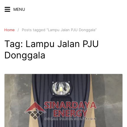
Skip
MENU
to
content
Home
Posts tagged “Lampu Jalan PJU Donggala”
Tag:
Lampu Jalan PJU
Donggala