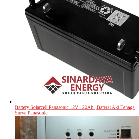
Battery Solarcell Panasonic 12V 120Ah | Baterai Aki Tenaga
Surya Panasonic