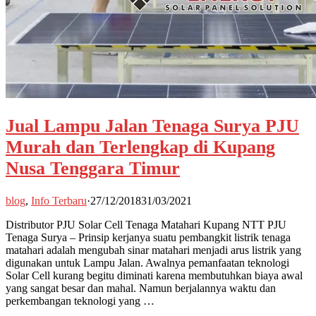
Jual Lampu Jalan Tenaga Surya PJU
Murah dan Terlengkap di Kupang
Nusa Tenggara Timur
blog
,
Info Terbaru
·
27/12/2018
31/03/2021
Distributor PJU Solar Cell Tenaga Matahari Kupang NTT PJU
Tenaga Surya – Prinsip kerjanya suatu pembangkit listrik tenaga
matahari adalah mengubah sinar matahari menjadi arus listrik yang
digunakan untuk Lampu Jalan. Awalnya pemanfaatan teknologi
Solar Cell kurang begitu diminati karena membutuhkan biaya awal
yang sangat besar dan mahal. Namun berjalannya waktu dan
perkembangan teknologi yang …