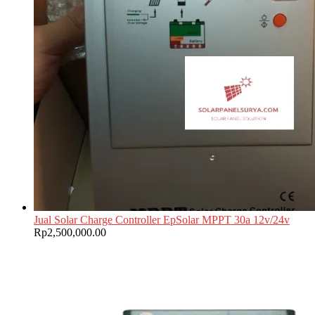
Jual Solar Charge Controller EpSolar MPPT 30a 12v/24v
Rp
2,500,000.00