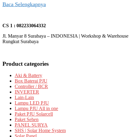
Baca Selengkapnya
CS 1 : 082233064332
Jl. Manyar 8 Surabaya – INDONESIA | Workshop & Warehouse
Rungkut Surabaya
Product categories
Aki & Battery
Box Baterai PJU
Controller / BCR
INVERTER
Lain-Lain
Lampu LED PJU
Lampu PJU All in one
Paket PJU Solarcell
Paket Sehen
PANEL SURYA
SHS | Solar Home System
Solar Panel