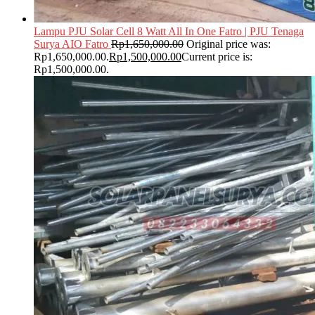
Lampu PJU Solar Cell 8 Watt All In One Fatro | PJU Tenaga
Surya AIO Fatro
Rp
1,650,000.00
Original price was:
Rp1,650,000.00.
Rp
1,500,000.00
Current price is:
Rp1,500,000.00.