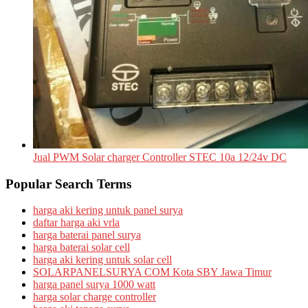
Jual PWM Solar charger Controller STEC 10a 12/24v DC
Popular Search Terms
harga aki kering untuk panel surya
daftar harga aki vrla
harga baterai panel surya
harga baterai solar cell
harga aki kering untuk solar cell
SOLARPANELSURYA COM Kota SBY Jawa Timur
harga panel surya 1000 watt
harga solar charge controller