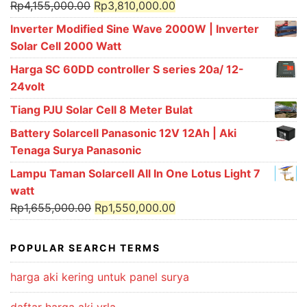
Original
Current
Rp
4,155,000.00
Rp
3,810,000.00
price
price
Inverter Modified Sine Wave 2000W | Inverter
was:
is:
Solar Cell 2000 Watt
Rp4,155,000.00.
Rp3,810,000.00.
Harga SC 60DD controller S series 20a/ 12-
24volt
Tiang PJU Solar Cell 8 Meter Bulat
Battery Solarcell Panasonic 12V 12Ah | Aki
Tenaga Surya Panasonic
Lampu Taman Solarcell All In One Lotus Light 7
watt
Original
Current
Rp
1,655,000.00
Rp
1,550,000.00
price
price
was:
is:
POPULAR SEARCH TERMS
Rp1,655,000.00.
Rp1,550,000.00.
harga aki kering untuk panel surya