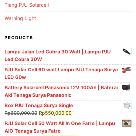
Tiang PJU Solarcell
Warning Light
PRODUCTS
Lampu Jalan Led Cobra 30 Watt | Lampu PJU
Led Cobra 30W
PJU Solar Cell 60 watt Lampu PJU Tenaga Surya
LED 60w
Battery Solarcell Panasonic 12V 100Ah | Baterai
Aki Tenaga Surya Panasonic
Box PJU Tenaga Surya Single
Original
Current
Rp
600,000.00
Rp
550,000.00
price
price
PJU Solar Cell 50 Watt All In One Fatro | Lampu
was:
is:
AIO Tenaga Surya Fatro
Rp600,000.00.
Rp550,000.00.