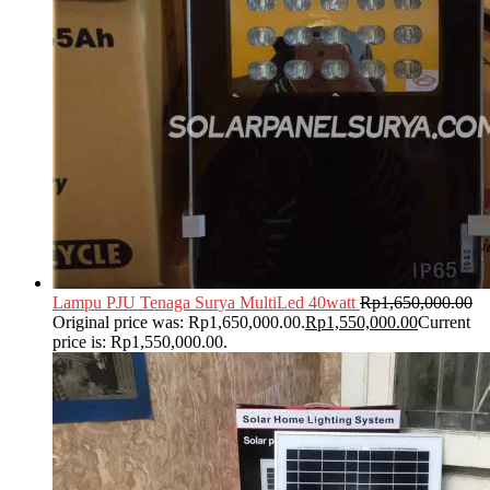
Lampu PJU Tenaga Surya MultiLed 40watt
Rp
1,650,000.00
Original price was: Rp1,650,000.00.
Rp
1,550,000.00
Current
price is: Rp1,550,000.00.