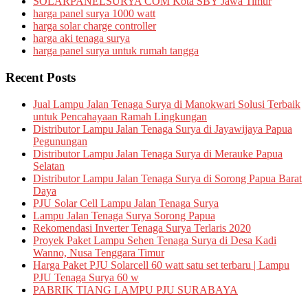
SOLARPANELSURYA COM Kota SBY Jawa Timur
harga panel surya 1000 watt
harga solar charge controller
harga aki tenaga surya
harga panel surya untuk rumah tangga
Recent Posts
Jual Lampu Jalan Tenaga Surya di Manokwari Solusi Terbaik
untuk Pencahayaan Ramah Lingkungan
Distributor Lampu Jalan Tenaga Surya di Jayawijaya Papua
Pegunungan
Distributor Lampu Jalan Tenaga Surya di Merauke Papua
Selatan
Distributor Lampu Jalan Tenaga Surya di Sorong Papua Barat
Daya
PJU Solar Cell Lampu Jalan Tenaga Surya
Lampu Jalan Tenaga Surya Sorong Papua
Rekomendasi Inverter Tenaga Surya Terlaris 2020
Proyek Paket Lampu Sehen Tenaga Surya di Desa Kadi
Wanno, Nusa Tenggara Timur
Harga Paket PJU Solarcell 60 watt satu set terbaru | Lampu
PJU Tenaga Surya 60 w
PABRIK TIANG LAMPU PJU SURABAYA