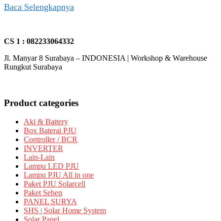
Baca Selengkapnya
CS 1 : 082233064332
Jl. Manyar 8 Surabaya – INDONESIA | Workshop & Warehouse
Rungkut Surabaya
Product categories
Aki & Battery
Box Baterai PJU
Controller / BCR
INVERTER
Lain-Lain
Lampu LED PJU
Lampu PJU All in one
Paket PJU Solarcell
Paket Sehen
PANEL SURYA
SHS | Solar Home System
Solar Panel