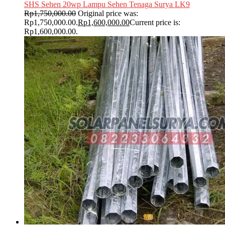
SHS Sehen 20wp Lampu Sehen Tenaga Surya LK9
Rp
1,750,000.00
Original price was:
Rp1,750,000.00.
Rp
1,600,000.00
Current price is:
Rp1,600,000.00.