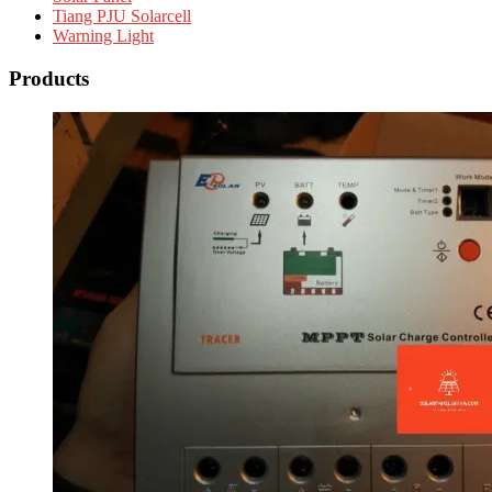
Tiang PJU Solarcell
Warning Light
Products