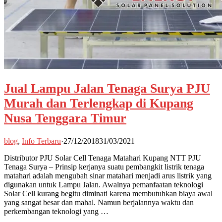
Jual Lampu Jalan Tenaga Surya PJU
Murah dan Terlengkap di Kupang
Nusa Tenggara Timur
blog
,
Info Terbaru
·
27/12/2018
31/03/2021
Distributor PJU Solar Cell Tenaga Matahari Kupang NTT PJU
Tenaga Surya – Prinsip kerjanya suatu pembangkit listrik tenaga
matahari adalah mengubah sinar matahari menjadi arus listrik yang
digunakan untuk Lampu Jalan. Awalnya pemanfaatan teknologi
Solar Cell kurang begitu diminati karena membutuhkan biaya awal
yang sangat besar dan mahal. Namun berjalannya waktu dan
perkembangan teknologi yang …