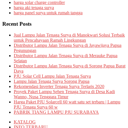
harga solar charge controller
harga aki tenaga surya
harga panel surya untuk rumah tangga
Recent Posts
Jual Lampu Jalan Tenaga Surya di Manokwari Solusi Terbaik
untuk Pencahayaan Ramah Lingkungan
Distributor Lampu Jalan Tenaga Surya di Jayawijaya Papua
Pegunungan
Distributor Lampu Jalan Tenaga Surya di Merauke Papua
Selatan
Distributor Lampu Jalan Tenaga Surya di Sorong Papua Barat
Daya
PJU Solar Cell Lampu Jalan Tenaga Surya
Lampu Jalan Tenaga Surya Sorong Papua
Rekomendasi Inverter Tenaga Surya Terlaris 2020
Proyek Paket Lampu Sehen Tenaga Surya di Desa Kadi
Wanno, Nusa Tenggara Timur
Harga Paket PJU Solarcell 60 watt satu set terbaru | Lampu
PJU Tenaga Surya 60 w
PABRIK TIANG LAMPU PJU SURABAYA
KATALOG
INFO TERBARU