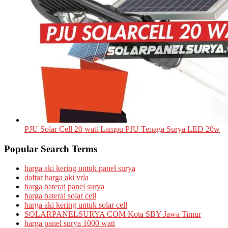
PJU Solar Cell 20 watt Lampu PJU Tenaga Surya LED 20w
Popular Search Terms
harga aki kering untuk panel surya
daftar harga aki vrla
harga baterai panel surya
harga baterai solar cell
harga aki kering untuk solar cell
SOLARPANELSURYA COM Kota SBY Jawa Timur
harga panel surya 1000 watt