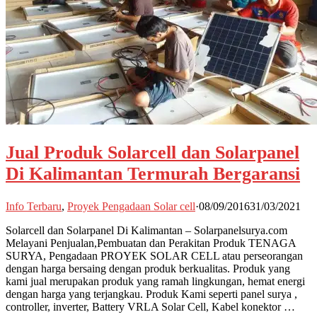
Jual Produk Solarcell dan Solarpanel
Di Kalimantan Termurah Bergaransi
Info Terbaru
,
Proyek Pengadaan Solar cell
·
08/09/2016
31/03/2021
Solarcell dan Solarpanel Di Kalimantan – Solarpanelsurya.com
Melayani Penjualan,Pembuatan dan Perakitan Produk TENAGA
SURYA, Pengadaan PROYEK SOLAR CELL atau perseorangan
dengan harga bersaing dengan produk berkualitas. Produk yang
kami jual merupakan produk yang ramah lingkungan, hemat energi
dengan harga yang terjangkau. Produk Kami seperti panel surya ,
controller, inverter, Battery VRLA Solar Cell, Kabel konektor …