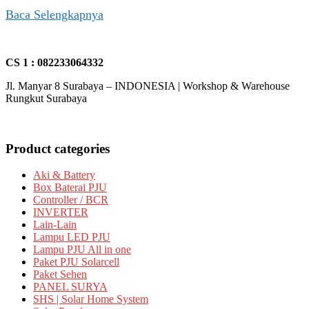
Baca Selengkapnya
CS 1 : 082233064332
Jl. Manyar 8 Surabaya – INDONESIA | Workshop & Warehouse
Rungkut Surabaya
Product categories
Aki & Battery
Box Baterai PJU
Controller / BCR
INVERTER
Lain-Lain
Lampu LED PJU
Lampu PJU All in one
Paket PJU Solarcell
Paket Sehen
PANEL SURYA
SHS | Solar Home System