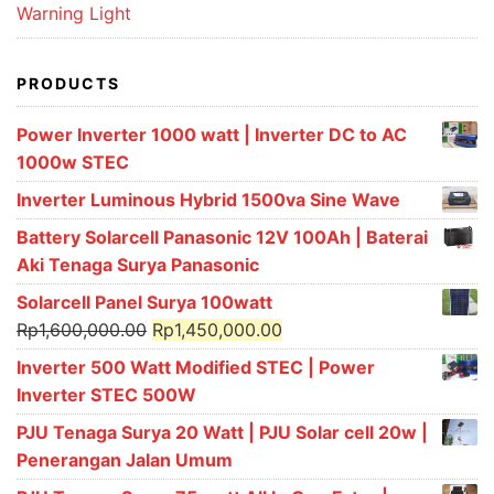
Warning Light
PRODUCTS
Power Inverter 1000 watt | Inverter DC to AC
1000w STEC
Inverter Luminous Hybrid 1500va Sine Wave
Battery Solarcell Panasonic 12V 100Ah | Baterai
Aki Tenaga Surya Panasonic
Solarcell Panel Surya 100watt
Original
Current
Rp
1,600,000.00
Rp
1,450,000.00
price
price
Inverter 500 Watt Modified STEC | Power
was:
is:
Inverter STEC 500W
Rp1,600,000.00.
Rp1,450,000.00.
PJU Tenaga Surya 20 Watt | PJU Solar cell 20w |
Penerangan Jalan Umum