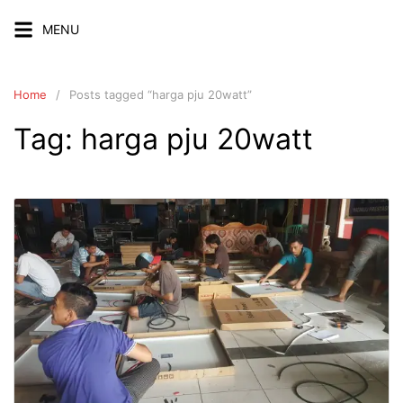
Skip
MENU
to
content
Home
Posts tagged “harga pju 20watt”
Tag:
harga pju 20watt