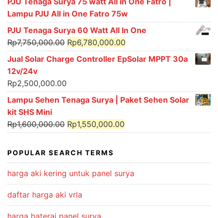
PJU Tenaga Surya 75 watt All In One Fatro |
Lampu PJU All in One Fatro 75w
PJU Tenaga Surya 60 Watt All In One
Original
Current
Rp
7,750,000.00
Rp
6,780,000.00
price
price
Jual Solar Charge Controller EpSolar MPPT 30a
was:
is:
12v/24v
Rp7,750,000.00.
Rp6,780,000.00.
Rp
2,500,000.00
Lampu Sehen Tenaga Surya | Paket Sehen Solar
kit SHS Mini
Original
Current
Rp
1,600,000.00
Rp
1,550,000.00
price
price
was:
is:
POPULAR SEARCH TERMS
Rp1,600,000.00.
Rp1,550,000.00.
harga aki kering untuk panel surya
daftar harga aki vrla
harga baterai panel surya