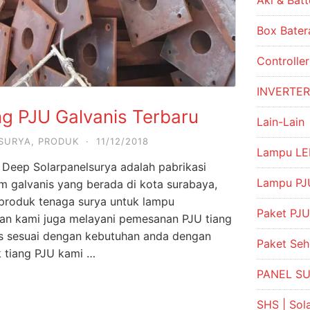
Aki & Batt
Box Bater
Controlle
INVERTE
ng PJU Galvanis Terbaru
Lain-Lain
SURYA
,
PRODUK
·
11/12/2018
Lampu LE
 Deep Solarpanelsurya adalah pabrikasi
Lampu PJU
m galvanis yang berada di kota surabaya,
 produk tenaga surya untuk lampu
Paket PJU
an kami juga melayani pemesanan PJU tiang
is sesuai dengan kebutuhan anda dengan
Paket Se
k tiang PJU kami …
PANEL S
SHS | So