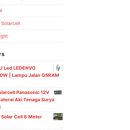
el
Solarcell
ight
TS
U Led LEDENVO
0W | Lampu Jalan OSRAM
olarcell Panasonic 12V
aterai Aki Tenaga Surya
c
 Solar Cell 8 Meter