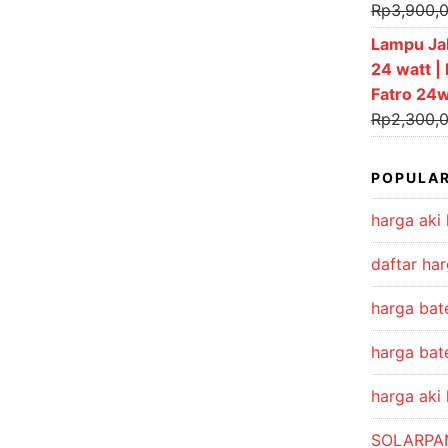
Rp
3,900,
Lampu Jal
24 watt |
Fatro 24
Rp
2,300,
POPULAR
harga aki 
daftar har
harga bat
harga bate
harga aki 
SOLARPA