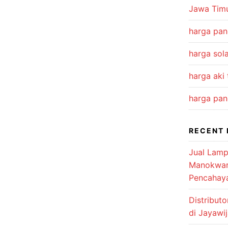
Jawa Tim
harga pan
harga sola
harga aki
harga pan
RECENT 
Jual Lamp
Manokwari
Pencahay
Distribut
di Jayawi