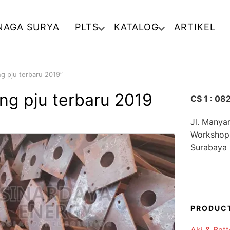
NAGA SURYA
PLTS
KATALOG
ARTIKEL
ng pju terbaru 2019”
ang pju terbaru 2019
CS 1 : 0
Jl. Manya
Workshop
Surabaya
PRODUC