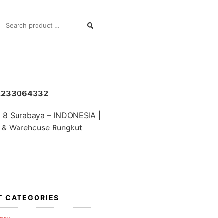
SEARCH
FOR:
82233064332
r 8 Surabaya – INDONESIA |
 & Warehouse Rungkut
T CATEGORIES