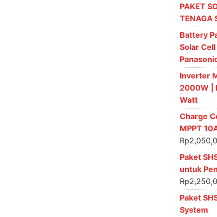
PAKET SO
TENAGA 
Battery 
Solar Cell
Panasoni
Inverter 
2000W | I
Watt
Charge Co
MPPT 10A
Rp
2,050,
Paket SH
untuk Pe
Rp
2,250,
Paket SH
System