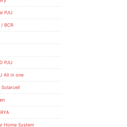
ery
ai PJU
r / BCR
R
D PJU
 All in one
 Solarcell
hen
URYA
lar Home System