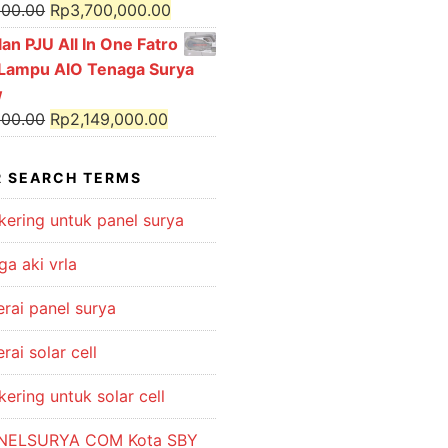
Rp2,250,000.00.
Rp2,100,000.00.
Original
Current
000.00
Rp
3,700,000.00
price
price
an PJU All In One Fatro
was:
is:
 Lampu AIO Tenaga Surya
Rp3,900,000.00.
Rp3,700,000.00.
w
Original
Current
000.00
Rp
2,149,000.00
price
price
was:
is:
 SEARCH TERMS
Rp2,300,000.00.
Rp2,149,000.00.
kering untuk panel surya
ga aki vrla
erai panel surya
rai solar cell
kering untuk solar cell
NELSURYA COM Kota SBY