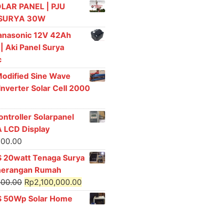
LAR PANEL | PJU
SURYA 30W
Panasonic 12V 42Ah
 | Aki Panel Surya
c
Modified Sine Wave
nverter Solar Cell 2000
ntroller Solarpanel
 LCD Display
000.00
S 20watt Tenaga Surya
nerangan Rumah
Original
Current
000.00
Rp
2,100,000.00
price
price
S 50Wp Solar Home
was:
is: