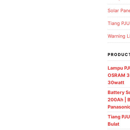
Solar Pan
Tiang PJU 
Warning L
PRODUC
Lampu PJ
OSRAM 3
30watt
Battery S
200Ah | B
Panasoni
Tiang PJU
Bulat