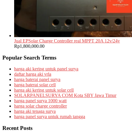
Jual EPSolar Charge Controller real MPPT 20A 12v/24v
Rp
1,800,000.00
Popular Search Terms
harga aki kering untuk panel surya
daftar harga aki vrla
harga baterai panel surya
harga baterai solar cell
harga aki kering untuk solar cell
SOLARPANELSURYA COM Kota SBY Jawa Timur
harga panel surya 1000 watt
harga solar charge controller
harga aki tenaga surya
harga panel surya untuk rumah tangga
Recent Posts