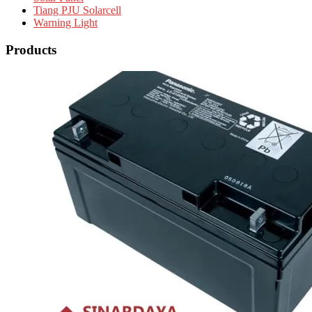
Tiang PJU Solarcell
Warning Light
Products