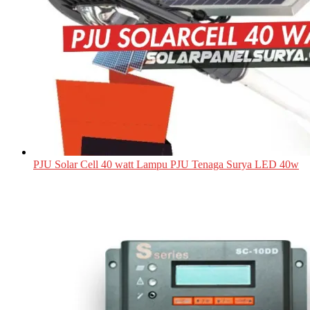
PJU Solar Cell 40 watt Lampu PJU Tenaga Surya LED 40w