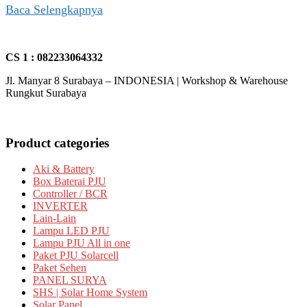
Baca Selengkapnya
CS 1 : 082233064332
Jl. Manyar 8 Surabaya – INDONESIA | Workshop & Warehouse
Rungkut Surabaya
Product categories
Aki & Battery
Box Baterai PJU
Controller / BCR
INVERTER
Lain-Lain
Lampu LED PJU
Lampu PJU All in one
Paket PJU Solarcell
Paket Sehen
PANEL SURYA
SHS | Solar Home System
Solar Panel