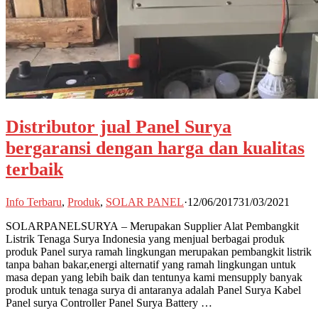
Distributor jual Panel Surya
bergaransi dengan harga dan kualitas
terbaik
Info Terbaru
,
Produk
,
SOLAR PANEL
·
12/06/2017
31/03/2021
SOLARPANELSURYA – Merupakan Supplier Alat Pembangkit
Listrik Tenaga Surya Indonesia yang menjual berbagai produk
produk Panel surya ramah lingkungan merupakan pembangkit listrik
tanpa bahan bakar,energi alternatif yang ramah lingkungan untuk
masa depan yang lebih baik dan tentunya kami mensupply banyak
produk untuk tenaga surya di antaranya adalah Panel Surya Kabel
Panel surya Controller Panel Surya Battery …