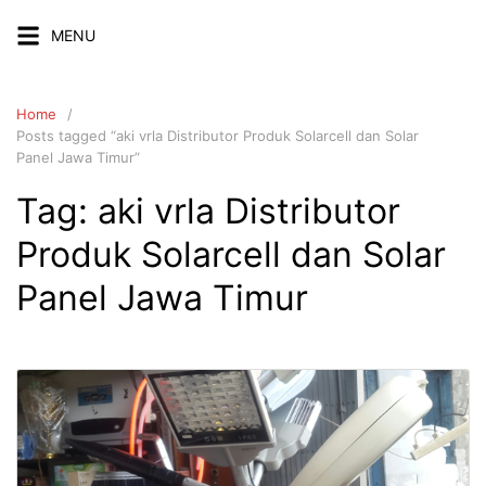
Skip
MENU
to
content
Home
Posts tagged “aki vrla Distributor Produk Solarcell dan Solar
Panel Jawa Timur”
Tag:
aki vrla Distributor
Produk Solarcell dan Solar
Panel Jawa Timur