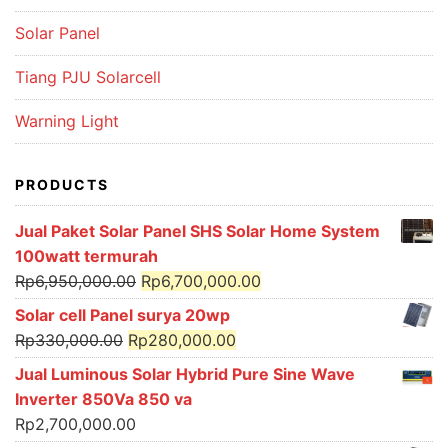
Solar Panel
Tiang PJU Solarcell
Warning Light
PRODUCTS
Jual Paket Solar Panel SHS Solar Home System
100watt termurah
Original
Current
Rp
6,950,000.00
Rp
6,700,000.00
price
price
Solar cell Panel surya 20wp
was:
is:
Original
Current
Rp
330,000.00
Rp
280,000.00
Rp6,950,000.00.
Rp6,700,000.00.
price
price
Jual Luminous Solar Hybrid Pure Sine Wave
was:
is:
Inverter 850Va 850 va
Rp330,000.00.
Rp280,000.00.
Rp
2,700,000.00