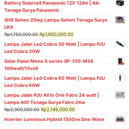
Battery Solarcell Panasonic 12V 12Ah | Aki
Tenaga Surya Panasonic
SHS Sehen 20wp Lampu Sehen Tenaga Surya
LK9
Original
Current
Rp
1,750,000.00
Rp
1,600,000.00
price
price
Lampu Jalan Led Cobra 30 Watt | Lampu PJU
was:
is:
Led Cobra 30W
Rp1,750,000.00.
Rp1,600,000.00.
Solar Panel Mono S series SP-100-M36
100watt/12volt
Lampu Jalan Led Cobra 60 Watt | Lampu PJU
Led Cobra 60W
Lampu Jalan PJU All In One Fatro 24 watt |
Lampu AIO Tenaga Surya Fatro 24w
Original
Current
Rp
2,300,000.00
Rp
2,149,000.00
price
price
Inverter Luminous Hybrid 1500va Sine Wave
was:
is: