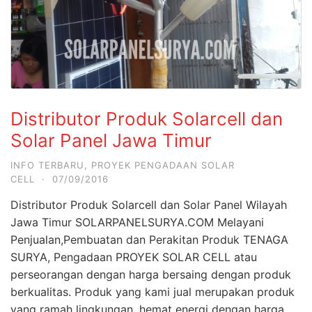
Distributor Produk Solarcell dan
Solar Panel Jawa Timur
INFO TERBARU
,
PROYEK PENGADAAN SOLAR
CELL
·
07/09/2016
Distributor Produk Solarcell dan Solar Panel Wilayah
Jawa Timur SOLARPANELSURYA.COM Melayani
Penjualan,Pembuatan dan Perakitan Produk TENAGA
SURYA, Pengadaan PROYEK SOLAR CELL atau
perseorangan dengan harga bersaing dengan produk
berkualitas. Produk yang kami jual merupakan produk
yang ramah lingkungan, hemat energi dengan harga