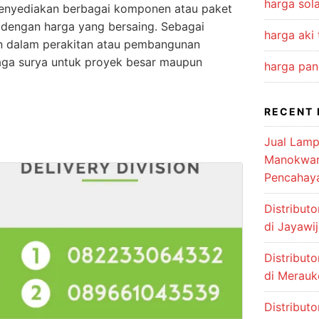
harga sola
enyediakan berbagai komponen atau paket
 dengan harga yang bersaing. Sebagai
harga aki
n dalam perakitan atau pembangunan
aga surya untuk proyek besar maupun
harga pan
RECENT 
Jual Lamp
Manokwari
Pencahay
Distribut
di Jayawi
Distribut
di Merauk
Distribut