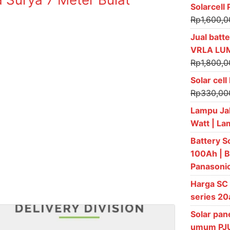
Solarcell
Rp
1,600,
Jual batte
VRLA LU
Rp
1,800,
Solar cel
Rp
330,00
Lampu Ja
Watt | L
Battery S
100Ah | B
Panasoni
Harga SC 
series 20
Solar pan
umum PJU