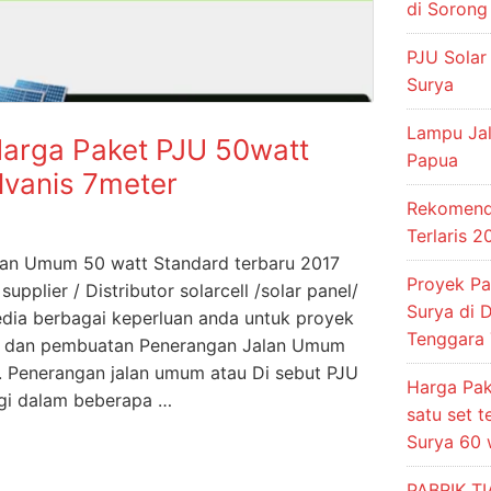
di Sorong
PJU Solar
Surya
Lampu Jal
arga Paket PJU 50watt
Papua
lvanis 7meter
Rekomenda
Terlaris 
lan Umum 50 watt Standard terbaru 2017
Proyek P
pplier / Distributor solarcell /solar panel/
Surya di 
dia berbagai keperluan anda untuk proyek
Tenggara 
an dan pembuatan Penerangan Jalan Umum
l. Penerangan jalan umum atau Di sebut PJU
Harga Pak
agi dalam beberapa …
satu set 
Surya 60
PABRIK T