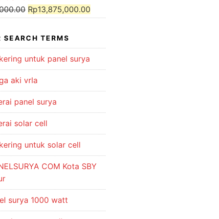
Original
Current
,000.00
Rp
13,875,000.00
price
price
was:
is:
 SEARCH TERMS
Rp15,000,000.00.
Rp13,875,000.00.
kering untuk panel surya
ga aki vrla
erai panel surya
rai solar cell
kering untuk solar cell
NELSURYA COM Kota SBY
ur
el surya 1000 watt