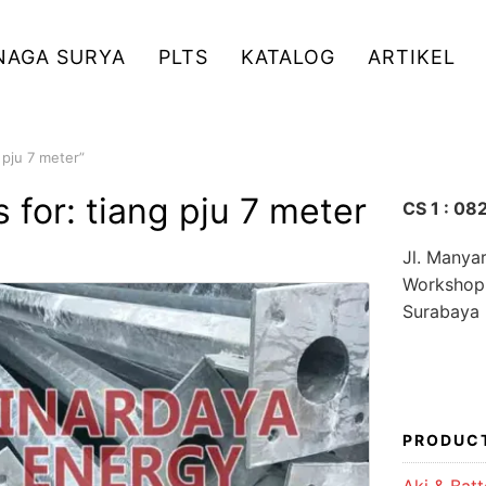
NAGA SURYA
PLTS
KATALOG
ARTIKEL
 pju 7 meter”
s for:
tiang pju 7 meter
CS 1 : 0
Jl. Manya
Workshop
Surabaya
PRODUC