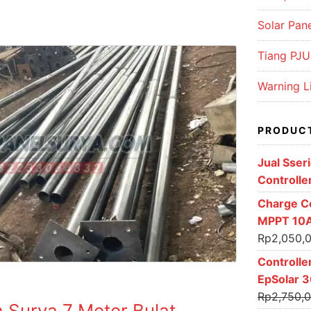
Solar Pan
Tiang PJU 
Warning L
PRODUC
Jual Sser
Controlle
Charge Co
MPPT 10A
Rp
2,050,
Controlle
EpSolar 3
Rp
2,750,
 Surya 7 Meter Bulat