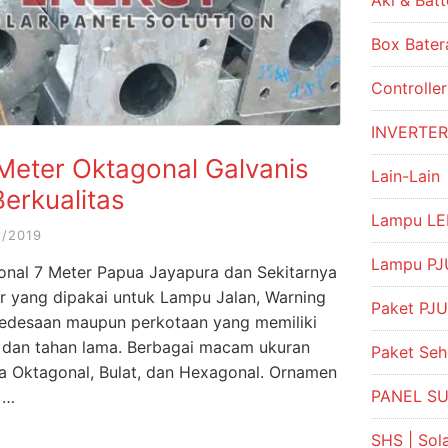
Aki & Batt
Box Bater
Controlle
INVERTE
 Meter Oktagonal Galvanis
Lain-Lain
erkualitas
Lampu LE
1/2019
Lampu PJU
gonal 7 Meter Papua Jayapura dan Sekitarnya
r yang dipakai untuk Lampu Jalan, Warning
Paket PJU
di pedesaan maupun perkotaan yang memiliki
at dan tahan lama. Berbagai macam ukuran
Paket Se
ya Oktagonal, Bulat, dan Hexagonal. Ornamen
PANEL S
n …
SHS | So