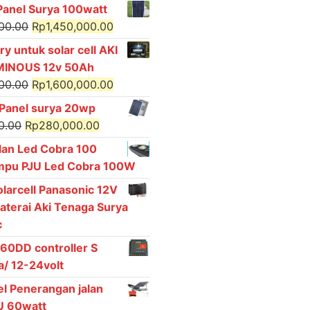
price
price
 Panel Surya 100watt
was:
is:
Original
Current
000.00
Rp
1,450,000.00
Rp2,750,000.00.
Rp2,600,000.00.
price
price
ry untuk solar cell AKI
was:
is:
MINOUS 12v 50Ah
Rp1,600,000.00.
Rp1,450,000.00.
Original
Current
000.00
Rp
1,600,000.00
price
price
l Panel surya 20wp
was:
is:
Original
Current
0.00
Rp
280,000.00
Rp1,800,000.00.
Rp1,600,000.00.
price
price
lan Led Cobra 100
was:
is:
ampu PJU Led Cobra 100W
Rp330,000.00.
Rp280,000.00.
olarcell Panasonic 12V
aterai Aki Tenaga Surya
c
60DD controller S
a/ 12-24volt
el Penerangan jalan
 60watt