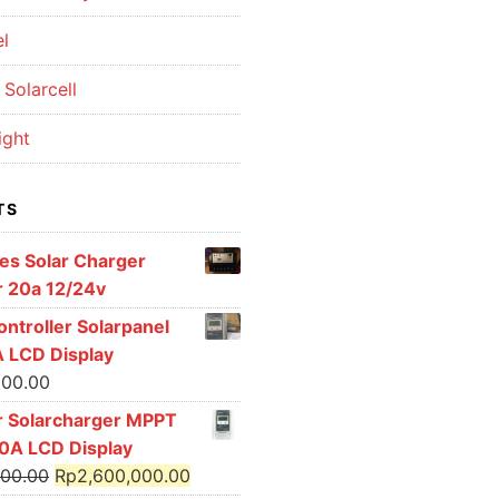
el
Solarcell
ight
TS
ies Solar Charger
r 20a 12/24v
ntroller Solarpanel
 LCD Display
000.00
r Solarcharger MPPT
0A LCD Display
Original
Current
000.00
Rp
2,600,000.00