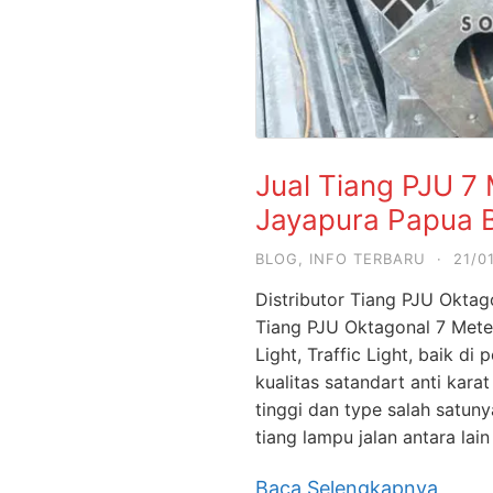
Jual Tiang PJU 7
Jayapura Papua B
BLOG
,
INFO TERBARU
·
21/0
Distributor Tiang PJU Okta
Tiang PJU Oktagonal 7 Mete
Light, Traffic Light, baik 
kualitas satandart anti kar
tinggi dan type salah satun
tiang lampu jalan antara lai
Baca Selengkapnya