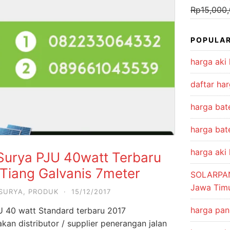
Rp
15,000
POPULAR
harga aki 
daftar har
harga bat
harga bate
harga aki 
 Surya PJU 40watt Terbaru
Tiang Galvanis 7meter
SOLARPA
Jawa Tim
SURYA
,
PRODUK
·
15/12/2017
harga pan
U 40 watt Standard terbaru 2017
an distributor / supplier penerangan jalan