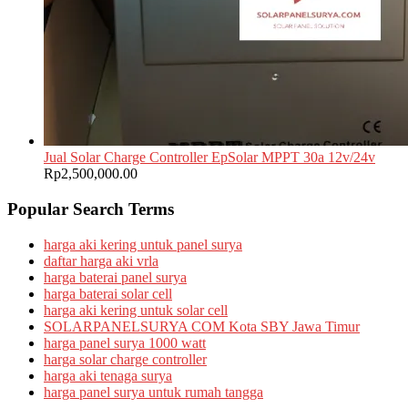
Jual Solar Charge Controller EpSolar MPPT 30a 12v/24v
Rp
2,500,000.00
Popular Search Terms
harga aki kering untuk panel surya
daftar harga aki vrla
harga baterai panel surya
harga baterai solar cell
harga aki kering untuk solar cell
SOLARPANELSURYA COM Kota SBY Jawa Timur
harga panel surya 1000 watt
harga solar charge controller
harga aki tenaga surya
harga panel surya untuk rumah tangga