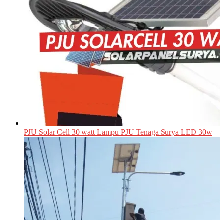
PJU Solar Cell 30 watt Lampu PJU Tenaga Surya LED 30w