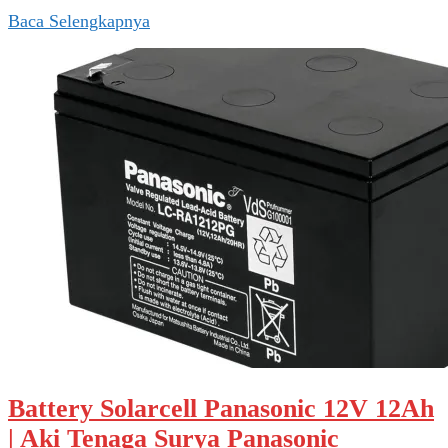
Baca Selengkapnya
Battery Solarcell Panasonic 12V 12Ah
| Aki Tenaga Surya Panasonic